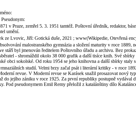
jméno:
: Pseudonym:
 v Praze, zemřel 5. 3. 1951 tamtéž. Poštovní úředník, redaktor, básník, 
atel umění.
 ze Lvovic, Jiří: Gotická duše, 2021 ; www(Wikipedie, Otevřená encykl
bsolvování malostranského gymnázia a složení maturity v roce 1889, n
e stáří byl jmenován ředitelem Poštovního úřadu a archivu. Bez prokaza
 sběratel - shromáždil okolo 38 000 grafik a další tisíce knih. Své sbí
ské obci sokolské. Od roku 1954 se jeho knihovna a další sbírky staly 
mnaziálních studií. Velmi brzy začal psát i literární kritiky - v roce 189
derní revue. V Moderní revue se Karásek snažil prosazovat nový typ l
až do jejího zániku v roce 1925. Za první republiky postupně vydával dv
rsky. Pod pseudonymem Emil Remy přeložil z katalánštiny dílo Katalánc