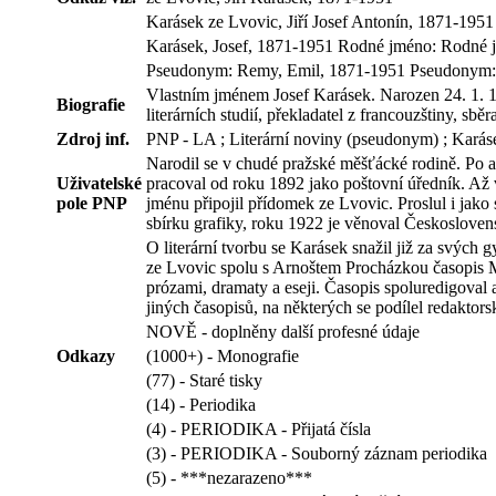
Karásek ze Lvovic, Jiří Josef Antonín, 1871-1951
Karásek, Josef, 1871-1951 Rodné jméno: Rodné 
Pseudonym: Remy, Emil, 1871-1951 Pseudonym
Vlastním jménem Josef Karásek. Narozen 24. 1. 1871
Biografie
literárních studií, překladatel z francouzštiny, sběr
Zdroj inf.
PNP - LA ; Literární noviny (pseudonym) ; Karásek
Narodil se v chudé pražské měšťácké rodině. Po a
Uživatelské
pracoval od roku 1892 jako poštovní úředník. Až v
pole PNP
jménu připojil přídomek ze Lvovic. Proslul i jako
sbírku grafiky, roku 1922 je věnoval Českosloven
O literární tvorbu se Karásek snažil již za svých gy
ze Lvovic spolu s Arnoštem Procházkou časopis Mo
prózami, dramaty a eseji. Časopis spoluredigoval 
jiných časopisů, na některých se podílel redakto
NOVĚ - doplněny další profesné údaje
Odkazy
(1000+) - Monografie
(77) - Staré tisky
(14) - Periodika
(4) - PERIODIKA - Přijatá čísla
(3) - PERIODIKA - Souborný záznam periodika
(5) - ***nezarazeno***