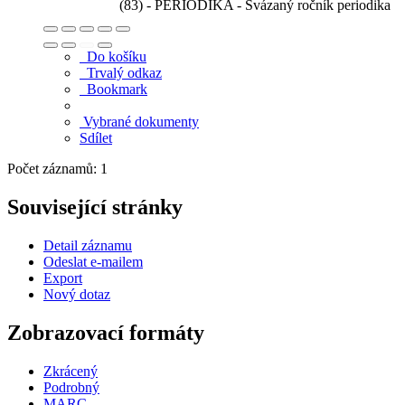
(83) - PERIODIKA - Svázaný ročník periodika
Do košíku
Trvalý odkaz
Bookmark
Vybrané dokumenty
Sdílet
Počet záznamů: 1
Související stránky
Detail záznamu
Odeslat e-mailem
Export
Nový dotaz
Zobrazovací formáty
Zkrácený
Podrobný
MARC