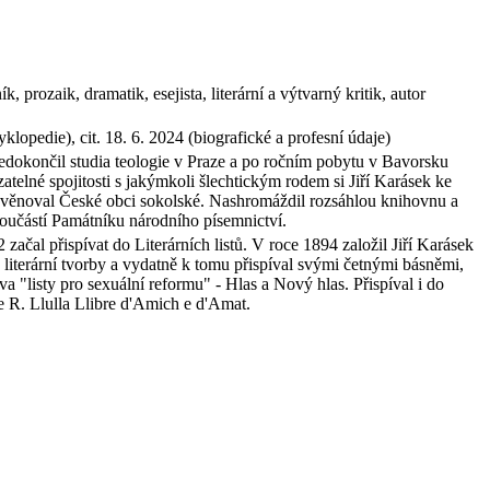
prozaik, dramatik, esejista, literární a výtvarný kritik, autor
opedie), cit. 18. 6. 2024 (biografické a profesní údaje)
edokončil studia teologie v Praze a po ročním pobytu v Bavorsku
telné spojitosti s jakýmkoli šlechtickým rodem si Jiří Karásek ke
rky věnoval České obci sokolské. Nashromáždil rozsáhlou knihovnu a
součástí Památníku národního písemnictví.
2 začal přispívat do Literárních listů. V roce 1894 založil Jiří Karásek
iterární tvorby a vydatně k tomu přispíval svými četnými básněmi,
a "listy pro sexuální reformu" - Hlas a Nový hlas. Přispíval i do
e R. Llulla Llibre d'Amich e d'Amat.