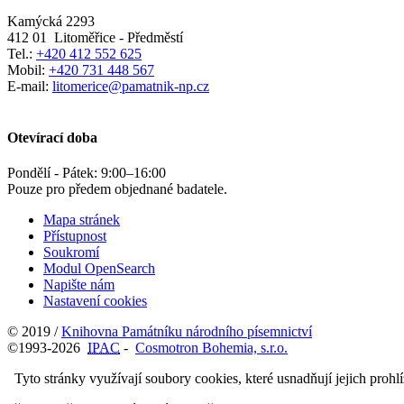
Kamýcká 2293
412 01
Litoměřice - Předměstí
Tel.:
+420 412 552 625
Mobil:
+420 731 448 567
E-mail:
litomerice@pamatnik-np.cz
Otevírací doba
Pondělí - Pátek:
9:00
–
16:00
Pouze pro předem objednané badatele.
Mapa stránek
Přístupnost
Soukromí
Modul OpenSearch
Napište nám
Nastavení cookies
© 2019 /
Knihovna Památníku národního písemnictví
©1993-2026
IPAC
-
Cosmotron Bohemia, s.r.o.
Tyto stránky využívají soubory cookies, které usnadňují jejich prohl