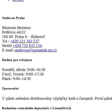
Studovna Praha
Muzeum literatury
Pelléova 44/22
160 00
Praha 6 – Bubeneč
Tel.:
+420 221 343 537
Mobil
+420 732 633 134
E-mail:
studovna@pamatnik-np.cz
Hodiny pro veřejnost
Pondělí, středa:
9:00
–
16:30
Úterý, čtvrtek:
9:00
–
17:30
Pátek:
9:00
–
14:30
Upozornění
V pátek nebudou distribuovány výpůjčky knih a časopisů. První pátek
Badatelna centrálního depozitáře v Litoměřicích