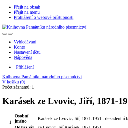
Přejít na obsah
Přejít na menu
Prohlášení o webové přístupnosti
Vyhledávání
Konto
Nastavení účtu
Nápověda
Přihlášení
Knihovna Památníku národního písemnictví
V košíku (
0
)
Počet záznamů: 1
Karásek ze Lvovic, Jiří, 1871-1
Osobní
Karásek ze Lvovic, Jiří, 1871-1951 - dekadentní bás
jméno
Odkaz viz.
ze Lvovic, Jiří Karásek, 1871-1951