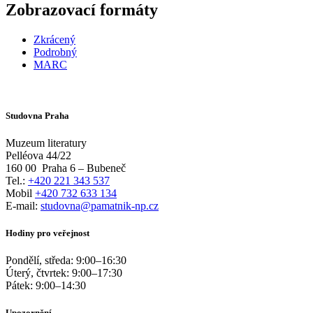
Zobrazovací formáty
Zkrácený
Podrobný
MARC
Studovna Praha
Muzeum literatury
Pelléova 44/22
160 00
Praha 6 – Bubeneč
Tel.:
+420 221 343 537
Mobil
+420 732 633 134
E-mail:
studovna@pamatnik-np.cz
Hodiny pro veřejnost
Pondělí, středa:
9:00
–
16:30
Úterý, čtvrtek:
9:00
–
17:30
Pátek:
9:00
–
14:30
Upozornění