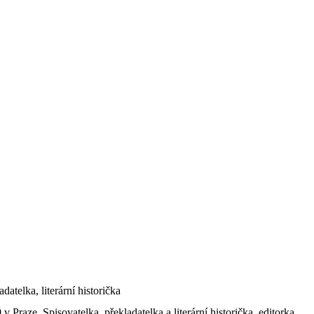
atelka, literární historička
 Praze. Spisovatelka, překladatelka a literární historička, editorka.