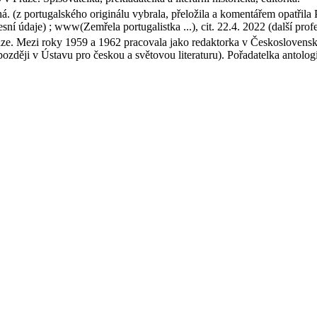
. (z portugalského originálu vybrala, přeložila a komentářem opatřila
esní údaje) ; www(Zemřela portugalistka ...), cit. 22.4. 2022 (další prof
aze. Mezi roky 1959 a 1962 pracovala jako redaktorka v Českoslovens
zději v Ústavu pro českou a světovou literaturu). Pořadatelka antologie 