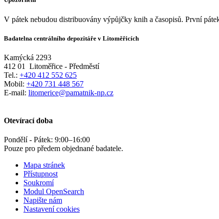
V pátek nebudou distribuovány výpůjčky knih a časopisů. První pátek
Badatelna centrálního depozitáře v Litoměřicích
Kamýcká 2293
412 01
Litoměřice - Předměstí
Tel.:
+420 412 552 625
Mobil:
+420 731 448 567
E-mail:
litomerice@pamatnik-np.cz
Otevírací doba
Pondělí - Pátek:
9:00
–
16:00
Pouze pro předem objednané badatele.
Mapa stránek
Přístupnost
Soukromí
Modul OpenSearch
Napište nám
Nastavení cookies