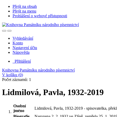
Přejít na obsah
Přejít na menu
Prohlášení o webové přístupnosti
Vyhledávání
Konto
Nastavení účtu
Nápověda
Přihlášení
Knihovna Památníku národního písemnictví
V košíku (
0
)
Počet záznamů: 1
Lidmilová, Pavla, 1932-2019
Osobní
Lidmilová, Pavla, 1932-2019 - spisovatelka, překlad
jméno
Biografie
Narozena 2. 2. 1932 ve Zlíně, zemřela 25. 1. 2019 v