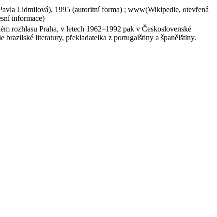
 Pavla Lidmilová), 1995 (autoritní forma) ; www(Wikipedie, otevřená
esní informace)
kém rozhlasu Praha, v letech 1962–1992 pak v Československé
brazilské literatury, překladatelka z portugalštiny a španělštiny.