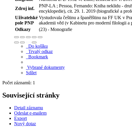
PNP-LA ; Pessoa, Fernando: Kniha neklidu - druhá
Zdroj inf.
encyklopedie), cit. 29. 1. 2019 (biografické a prof
Uživatelské
Vystudovala češtinu a španělštinu na FF UK v Pr
pole PNP
akademii věd (v Kabinetu pro moderní filologii a po
Odkazy
(23) - Monografie
Do košíku
Trvalý odkaz
Bookmark
Vybrané dokumenty
Sdílet
Počet záznamů: 1
Související stránky
Detail záznamu
Odeslat e-mailem
Export
Nový dotaz