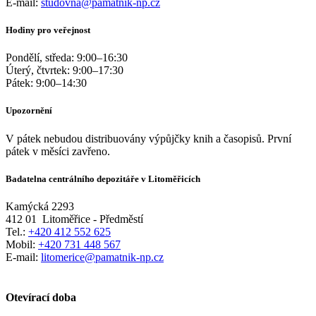
E-mail:
studovna@pamatnik-np.cz
Hodiny pro veřejnost
Pondělí, středa:
9:00
–
16:30
Úterý, čtvrtek:
9:00
–
17:30
Pátek:
9:00
–
14:30
Upozornění
V pátek nebudou distribuovány výpůjčky knih a časopisů. První
pátek v měsíci zavřeno.
Badatelna centrálního depozitáře v Litoměřicích
Kamýcká 2293
412 01
Litoměřice - Předměstí
Tel.:
+420 412 552 625
Mobil:
+420 731 448 567
E-mail:
litomerice@pamatnik-np.cz
Otevírací doba