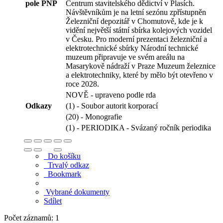
pole PNP
Centrum stavitelského dědictví v Plasích.
Návštěvníkům je na letní sezónu zpřístupněn
Železniční depozitář v Chomutově, kde je k
vidění největší státní sbírka kolejových vozidel
v Česku. Pro moderní prezentaci železniční a
elektrotechnické sbírky Národní technické
muzeum připravuje ve svém areálu na
Masarykově nádraží v Praze Muzeum železnice
a elektrotechniky, které by mělo být otevřeno v
roce 2028.
NOVĚ - upraveno podle rda
Odkazy
(1) - Soubor autorit korporací
(20) - Monografie
(1) - PERIODIKA - Svázaný ročník periodika
Do košíku
Trvalý odkaz
Bookmark
Vybrané dokumenty
Sdílet
Počet záznamů: 1