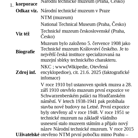
Národní technické muzeum (Praha, Česko)
korporace
Odkaz viz.
Národní technické muzeum v Praze
NTM (muzeum)
National Technical Museum (Praha, Česko)
Technické muzeum československé (Praha,
Viz též
Česko)
Muzeum bylo založeno 5. července 1908 jako
Technické muzeum Království českého. Je to
Biografie
největší česká instituce specializovaná na
muzejní sbírky technického charakteru.
NKC ; www(Wikipedie, Otevřená
Zdroj inf.
encyklopedioe), cit. 21.6. 2025 (faktografické
infomace)
V roce 1910 byl ustanoven spolek muzea a 28.
září 1910 otevřelo muzeum první expozice ve
Schwarzenberském paláci na Hradčanském
náměstí. V letech 1938-1941 pak probíhala
stavba nové budovy na Letné. První expozice
byly otevřeny až v roce 1948. V roce 1951 se
technické muzeum na základě vládního
usnesení stalo muzeem státním a přijalo nový
název Národní technické muzeum. V roce 2015
Uživatelské
otevřeno NTM první pobočku mimo Prahu –