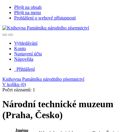
Přejít na obsah
Přejít na menu
Prohlášení o webové přístupnosti
Vyhledávání
Konto
Nastavení účtu
Nápověda
Přihlášení
Knihovna Památníku národního písemnictví
V košíku (
0
)
Počet záznamů: 1
Národní technické muzeum
(Praha, Česko)
Jméno