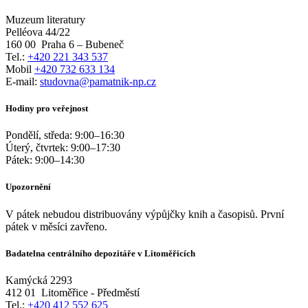
Muzeum literatury
Pelléova 44/22
160 00
Praha 6 – Bubeneč
Tel.:
+420 221 343 537
Mobil
+420 732 633 134
E-mail:
studovna@pamatnik-np.cz
Hodiny pro veřejnost
Pondělí, středa:
9:00
–
16:30
Úterý, čtvrtek:
9:00
–
17:30
Pátek:
9:00
–
14:30
Upozornění
V pátek nebudou distribuovány výpůjčky knih a časopisů. První
pátek v měsíci zavřeno.
Badatelna centrálního depozitáře v Litoměřicích
Kamýcká 2293
412 01
Litoměřice - Předměstí
Tel.:
+420 412 552 625