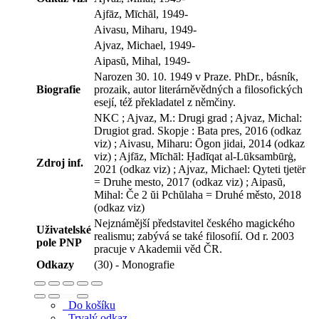
Ajfāz, Mīchāl, 1949-
Aivasu, Miharu, 1949-
Ajvaz, Michael, 1949-
Aipasŭ, Mihal, 1949-
Narozen 30. 10. 1949 v Praze. PhDr., básník,
Biografie
prozaik, autor literárněvědných a filosofických
esejí, též překladatel z němčiny.
NKC ; Ajvaz, M.: Drugi grad ; Ajvaz, Michal:
Drugiot grad. Skopje : Bata pres, 2016 (odkaz
viz) ; Aivasu, Miharu: Ōgon jidai, 2014 (odkaz
viz) ; Ajfāz, Mīchāl: Ḥadīqat al-Lūksambūrġ,
Zdroj inf.
2021 (odkaz viz) ; Ajvaz, Michael: Qyteti tjetër
= Druhe mesto, 2017 (odkaz viz) ; Aipasŭ,
Mihal: Če 2 ŭi Pchŭlaha = Druhé město, 2018
(odkaz viz)
Nejznámější představitel českého magického
Uživatelské
realismu; zabývá se také filosofií. Od r. 2003
pole PNP
pracuje v Akademii věd ČR.
Odkazy
(30) - Monografie
Do košíku
Trvalý odkaz