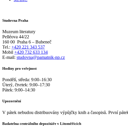
Studovna Praha
Muzeum literatury
Pelléova 44/22
160 00
Praha 6 – Bubeneč
Tel.:
+420 221 343 537
Mobil
+420 732 633 134
E-mail:
studovna@pamatnik-np.cz
Hodiny pro veřejnost
Pondělí, středa:
9:00
–
16:30
Úterý, čtvrtek:
9:00
–
17:30
Pátek:
9:00
–
14:30
Upozornění
V pátek nebudou distribuovány výpůjčky knih a časopisů. První pátek
Badatelna centrálního depozitáře v Litoměřicích