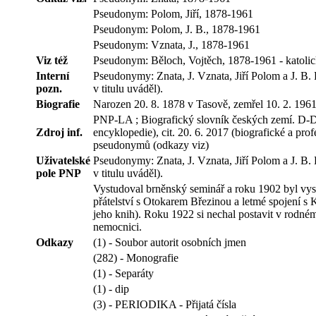
Pseudonym: Polom, Jiří, 1878-1961
Pseudonym: Polom, J. B., 1878-1961
Pseudonym: Vznata, J., 1878-1961
Viz též
Pseudonym: Běloch, Vojtěch, 1878-1961 - katolický 
Interní
Pseudonymy: Znata, J. Vznata, Jiří Polom a J. B. 
pozn.
v titulu uváděl).
Biografie
Narozen 20. 8. 1878 v Tasově, zemřel 10. 2. 1961 v 
PNP-LA ; Biografický slovník českých zemí. D-Di
Zdroj inf.
encyklopedie), cit. 20. 6. 2017 (biografické a prof
pseudonymů (odkazy viz)
Uživatelské
Pseudonymy: Znata, J. Vznata, Jiří Polom a J. B. 
pole PNP
v titulu uváděl).
Vystudoval brněnský seminář a roku 1902 byl vys
přátelství s Otokarem Březinou a letmé spojení s
jeho knih). Roku 1922 si nechal postavit v rodném
nemocnici.
Odkazy
(1) - Soubor autorit osobních jmen
(282) - Monografie
(1) - Separáty
(1) - dip
(3) - PERIODIKA - Přijatá čísla