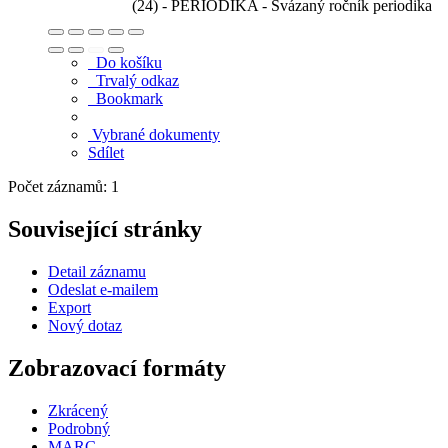
(24) - PERIODIKA - Svázaný ročník periodika
Do košíku
Trvalý odkaz
Bookmark
Vybrané dokumenty
Sdílet
Počet záznamů: 1
Související stránky
Detail záznamu
Odeslat e-mailem
Export
Nový dotaz
Zobrazovací formáty
Zkrácený
Podrobný
MARC