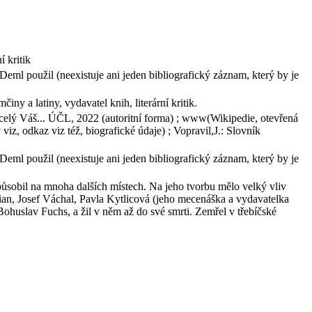
í kritik
Deml použil (neexistuje ani jeden bibliografický záznam, který by je
ny a latiny, vydavatel knih, literární kritik.
celý Váš... ÚČL, 2022 (autoritní forma) ; www(Wikipedie, otevřená
viz, odkaz viz též, biografické údaje) ; Vopravil,J.: Slovník
Deml použil (neexistuje ani jeden bibliografický záznam, který by je
ůsobil na mnoha dalších místech. Na jeho tvorbu mělo velký vliv
rian, Josef Váchal, Pavla Kytlicová (jeho mecenáška a vydavatelka
ohuslav Fuchs, a žil v něm až do své smrti. Zemřel v třebíčské