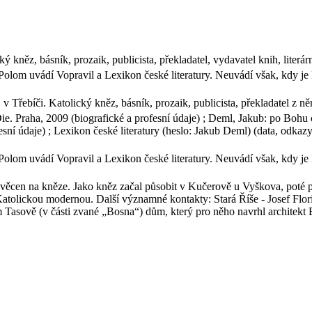
kněz, básník, prozaik, publicista, překladatel, vydavatel knih, literárn
Polom uvádí Vopravil a Lexikon české literatury. Neuvádí však, kdy je 
Třebíči. Katolický kněz, básník, prozaik, publicista, překladatel z němči
e. Praha, 2009 (biografické a profesní údaje) ; Deml, Jakub: po Bohu 
esní údaje) ; Lexikon české literatury (heslo: Jakub Deml) (data, odkazy 
Polom uvádí Vopravil a Lexikon české literatury. Neuvádí však, kdy je 
věcen na kněze. Jako kněz začal působit v Kučerově u Vyškova, poté p
 Katolickou modernou. Další významné kontakty: Stará Říše - Josef Flo
 Tasově (v části zvané „Bosna“) dům, který pro něho navrhl architekt B