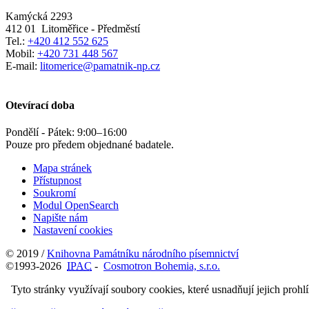
Kamýcká 2293
412 01
Litoměřice - Předměstí
Tel.:
+420 412 552 625
Mobil:
+420 731 448 567
E-mail:
litomerice@pamatnik-np.cz
Otevírací doba
Pondělí - Pátek:
9:00
–
16:00
Pouze pro předem objednané badatele.
Mapa stránek
Přístupnost
Soukromí
Modul OpenSearch
Napište nám
Nastavení cookies
© 2019 /
Knihovna Památníku národního písemnictví
©1993-2026
IPAC
-
Cosmotron Bohemia, s.r.o.
Tyto stránky využívají soubory cookies, které usnadňují jejich prohl