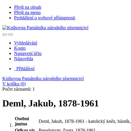
Přejít na obsah
Přejít na menu
Prohlášení o webové přístupnosti
Vyhledávání
Konto
Nastavení účtu
Nápověda
Přihlášení
Knihovna Památníku národního písemnictví
V košíku (
0
)
Počet záznamů: 1
Deml, Jakub, 1878-1961
Osobní
Deml, Jakub, 1878-1961 - katolický kněz, básník, p
jméno
Odkaz viz.
Pseudonym: Znata, 1878-1961