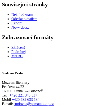
Související stránky
Detail záznamu
Odeslat e-mailem
Export
Nový dotaz
Zobrazovací formáty
Zkrácený
Podrobný
MARC
Studovna Praha
Muzeum literatury
Pelléova 44/22
160 00
Praha 6 – Bubeneč
Tel.:
+420 221 343 537
Mobil
+420 732 633 134
E-mail:
studovna@pamatnik-np.cz