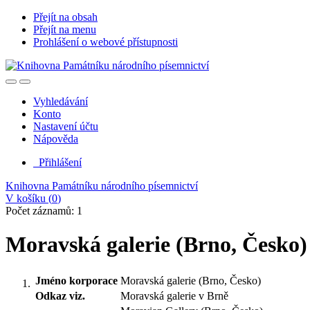
Přejít na obsah
Přejít na menu
Prohlášení o webové přístupnosti
Vyhledávání
Konto
Nastavení účtu
Nápověda
Přihlášení
Knihovna Památníku národního písemnictví
V košíku (
0
)
Počet záznamů: 1
Moravská galerie (Brno, Česko)
Jméno korporace
Moravská galerie (Brno, Česko)
Odkaz viz.
Moravská galerie v Brně