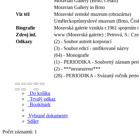
Moravian Gallery (Brno, Česko)
Moravian Gallery in Brno
Viz též
Moravské zemské muzeum (obrazárna)
Uměleckoprůmyslové muzeum (Brno, Čes
Biografie
Moravská galerie vznikla r.1961 spojen
Zdroj inf.
www (Moravská galerie) ; Petrová, S.: Cze
Odkazy
(2) - Soubor autorit korporací
(3) - Soubor edicí - unifikované názvy
(64) - Monografie
(1) - PERIODIKA - Souborný záznam peri
(2) - ***nezarazeno***
(28) - PERIODIKA - Svázaný ročník perio
Do košíku
Trvalý odkaz
Bookmark
Vybrané dokumenty
Sdílet
Počet záznamů: 1