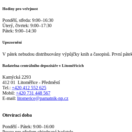
Hodiny pro veřejnost
Pondělí, středa:
9:00
–
16:30
Úterý, čtvrtek:
9:00
–
17:30
Pátek:
9:00
–
14:30
Upozornění
V pátek nebudou distribuovány výpůjčky knih a časopisů. První pátek
Badatelna centrálního depozitáře v Litoměřicích
Kamýcká 2293
412 01
Litoměřice - Předměstí
Tel.:
+420 412 552 625
Mobil:
+420 731 448 567
E-mail:
litomerice@pamatnik-np.cz
Otevírací doba
Pondělí - Pátek:
9:00
–
16:00
Pouze pro předem objednané badatele.