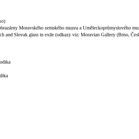
ko)
ím obrazárny Moravského zemského muzea a Uměleckoprůmyslového mu
ch and Slovak glass in exile (odkazy viz: Moravian Gallery (Brno, Čes
odika
dika