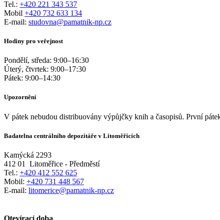
Tel.:
+420 221 343 537
Mobil
+420 732 633 134
E-mail:
studovna@pamatnik-np.cz
Hodiny pro veřejnost
Pondělí, středa:
9:00
–
16:30
Úterý, čtvrtek:
9:00
–
17:30
Pátek:
9:00
–
14:30
Upozornění
V pátek nebudou distribuovány výpůjčky knih a časopisů. První pátek
Badatelna centrálního depozitáře v Litoměřicích
Kamýcká 2293
412 01
Litoměřice - Předměstí
Tel.:
+420 412 552 625
Mobil:
+420 731 448 567
E-mail:
litomerice@pamatnik-np.cz
Otevírací doba