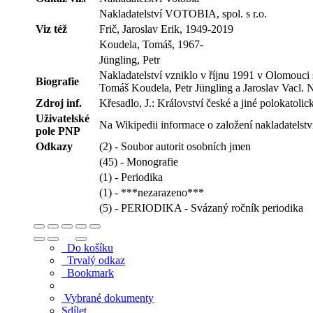
Nakladatelství VOTOBIA, spol. s r.o.
Viz též
Frič, Jaroslav Erik, 1949-2019
Koudela, Tomáš, 1967-
Jüngling, Petr
Nakladatelství vzniklo v říjnu 1991 v Olomouci
Biografie
Tomáš Koudela, Petr Jüngling a Jaroslav Vacl. N
Zdroj inf.
Křesadlo, J.: Království české a jiné polokatol
Uživatelské
Na Wikipedii informace o založení nakladatelstv
pole PNP
Odkazy
(2) - Soubor autorit osobních jmen
(45) - Monografie
(1) - Periodika
(1) - ***nezarazeno***
(5) - PERIODIKA - Svázaný ročník periodika
Do košíku
Trvalý odkaz
Bookmark
Vybrané dokumenty
Sdílet