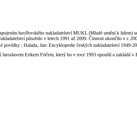
 spojením havířovského nakladatelství MUKL (Mladé umění k lidem) se 
akladatelství působilo v letech 1991 až 2009. Činnost ukončilo v r. 20
ické povídky ; Halada, Jan: Encyklopedie českých nakladatelství 1949-20
í Jaroslavem Erikem Fričem, který ho v roce 1993 opouští a zakládá v B