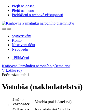
Přejít na obsah
Přejít na menu
Prohlášení o webové přístupnosti
Vyhledávání
Konto
Nastavení účtu
Nápověda
Přihlášení
Knihovna Památníku národního písemnictví
V košíku (
0
)
Počet záznamů: 1
Votobia (nakladatelství)
Jméno
Votobia (nakladatelství)
korporace
Odkaz viz.
Nakladatelství Votobia