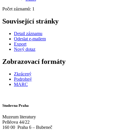
Počet záznamů: 1
Související stránky
Detail záznamu
Odeslat e-mailem
Export
Nový dotaz
Zobrazovací formáty
Zkrácený
Podrobný
MARC
Studovna Praha
Muzeum literatury
Pelléova 44/22
160 00
Praha 6 – Bubeneč