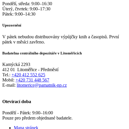
Pondělí, středa:
9:00
–
16:30
Úterý, čtvrtek:
9:00
–
17:30
Pátek:
9:00
–
14:30
Upozornění
V pátek nebudou distribuovány výpůjčky knih a časopisů. První
pátek v měsíci zavřeno.
Badatelna centrálního depozitáře v Litoměřicích
Kamýcká 2293
412 01
Litoměřice - Předměstí
Tel.:
+420 412 552 625
Mobil:
+420 731 448 567
E-mail:
litomerice@pamatnik-np.cz
Otevírací doba
Pondělí - Pátek:
9:00
–
16:00
Pouze pro předem objednané badatele.
Mapa stránek