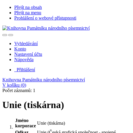
Přejít na obsah
Přejít na menu
Prohlášení o webové přístupnosti
Vyhledávání
Konto
Nastavení účtu
Nápověda
Přihlášení
Knihovna Památníku národního písemnictví
V košíku (
0
)
Počet záznamů: 1
Unie (tiskárna)
Jméno
Unie (tiskárna)
korporace
Odkaz
Unie (Česká grafická společnost - spojené