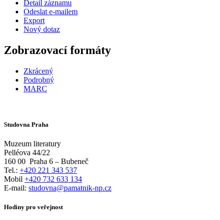
Detail záznamu
Odeslat e-mailem
Export
Nový dotaz
Zobrazovací formáty
Zkrácený
Podrobný
MARC
Studovna Praha
Muzeum literatury
Pelléova 44/22
160 00
Praha 6 – Bubeneč
Tel.:
+420 221 343 537
Mobil
+420 732 633 134
E-mail:
studovna@pamatnik-np.cz
Hodiny pro veřejnost