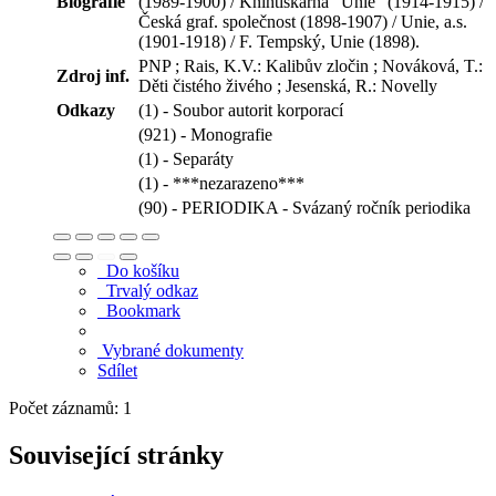
Biografie
(1989-1900) / Knihtiskárna "Unie" (1914-1915) /
Česká graf. společnost (1898-1907) / Unie, a.s.
(1901-1918) / F. Tempský, Unie (1898).
PNP ; Rais, K.V.: Kalibův zločin ; Nováková, T.:
Zdroj inf.
Děti čistého živého ; Jesenská, R.: Novelly
Odkazy
(1) - Soubor autorit korporací
(921) - Monografie
(1) - Separáty
(1) - ***nezarazeno***
(90) - PERIODIKA - Svázaný ročník periodika
Do košíku
Trvalý odkaz
Bookmark
Vybrané dokumenty
Sdílet
Počet záznamů: 1
Související stránky