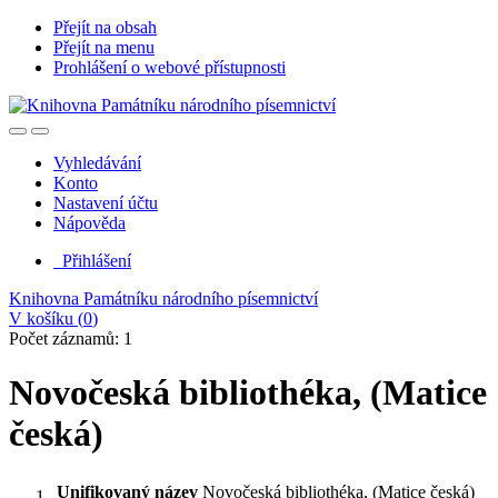
Přejít na obsah
Přejít na menu
Prohlášení o webové přístupnosti
Vyhledávání
Konto
Nastavení účtu
Nápověda
Přihlášení
Knihovna Památníku národního písemnictví
V košíku (
0
)
Počet záznamů: 1
Novočeská bibliothéka, (Matice
česká)
Unifikovaný název
Novočeská bibliothéka, (Matice česká)