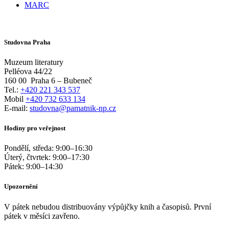
MARC
Studovna Praha
Muzeum literatury
Pelléova 44/22
160 00
Praha 6 – Bubeneč
Tel.:
+420 221 343 537
Mobil
+420 732 633 134
E-mail:
studovna@pamatnik-np.cz
Hodiny pro veřejnost
Pondělí, středa:
9:00
–
16:30
Úterý, čtvrtek:
9:00
–
17:30
Pátek:
9:00
–
14:30
Upozornění
V pátek nebudou distribuovány výpůjčky knih a časopisů. První
pátek v měsíci zavřeno.