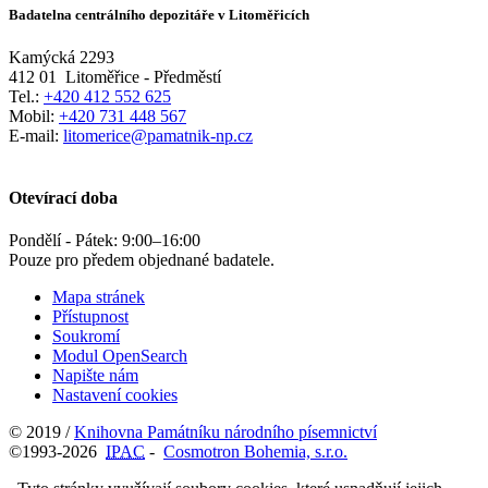
Badatelna centrálního depozitáře v Litoměřicích
Kamýcká 2293
412 01
Litoměřice - Předměstí
Tel.:
+420 412 552 625
Mobil:
+420 731 448 567
E-mail:
litomerice@pamatnik-np.cz
Otevírací doba
Pondělí - Pátek:
9:00
–
16:00
Pouze pro předem objednané badatele.
Mapa stránek
Přístupnost
Soukromí
Modul OpenSearch
Napište nám
Nastavení cookies
© 2019 /
Knihovna Památníku národního písemnictví
©1993-2026
IPAC
-
Cosmotron Bohemia, s.r.o.