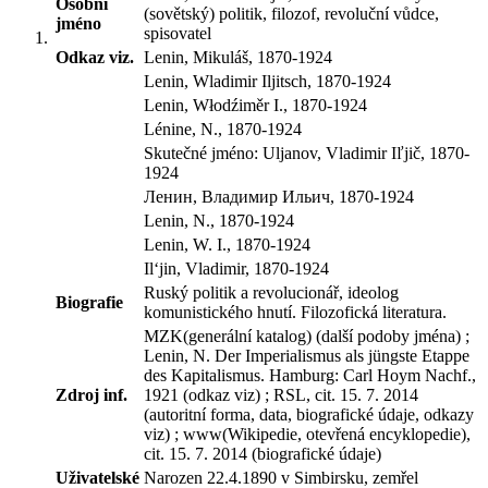
Osobní
(sovětský) politik, filozof, revoluční vůdce,
jméno
spisovatel
Odkaz viz.
Lenin, Mikuláš, 1870-1924
Lenin, Wladimir Iljitsch, 1870-1924
Lenin, Włodźiměr I., 1870-1924
Lénine, N., 1870-1924
Skutečné jméno: Uljanov, Vladimir Iľjič, 1870-
1924
Ленин, Владимир Ильич, 1870-1924
Lenin, N., 1870-1924
Lenin, W. I., 1870-1924
Il‘jin, Vladimir, 1870-1924
Ruský politik a revolucionář, ideolog
Biografie
komunistického hnutí. Filozofická literatura.
MZK(generální katalog) (další podoby jména) ;
Lenin, N. Der Imperialismus als jüngste Etappe
des Kapitalismus. Hamburg: Carl Hoym Nachf.,
Zdroj inf.
1921 (odkaz viz) ; RSL, cit. 15. 7. 2014
(autoritní forma, data, biografické údaje, odkazy
viz) ; www(Wikipedie, otevřená encyklopedie),
cit. 15. 7. 2014 (biografické údaje)
Uživatelské
Narozen 22.4.1890 v Simbirsku, zemřel