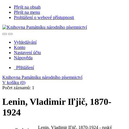
Přejít na obsah
Přejít na menu
Prohlášení o webové přístupnosti
Vyhledávání
Konto
Nastavení účtu
Nápověda
Přihlášení
Knihovna Památníku národního písemnictví
V košíku (
0
)
Počet záznamů: 1
Lenin, Vladimir Iľjič, 1870-
1924
Lenin, Vladimir Iľjič, 1870-1924 - ruský