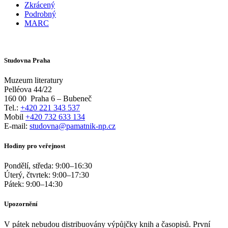
Zkrácený
Podrobný
MARC
Studovna Praha
Muzeum literatury
Pelléova 44/22
160 00
Praha 6 – Bubeneč
Tel.:
+420 221 343 537
Mobil
+420 732 633 134
E-mail:
studovna@pamatnik-np.cz
Hodiny pro veřejnost
Pondělí, středa:
9:00
–
16:30
Úterý, čtvrtek:
9:00
–
17:30
Pátek:
9:00
–
14:30
Upozornění
V pátek nebudou distribuovány výpůjčky knih a časopisů. První