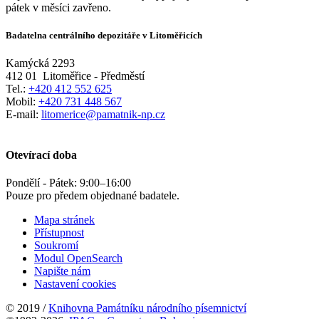
pátek v měsíci zavřeno.
Badatelna centrálního depozitáře v Litoměřicích
Kamýcká 2293
412 01
Litoměřice - Předměstí
Tel.:
+420 412 552 625
Mobil:
+420 731 448 567
E-mail:
litomerice@pamatnik-np.cz
Otevírací doba
Pondělí - Pátek:
9:00
–
16:00
Pouze pro předem objednané badatele.
Mapa stránek
Přístupnost
Soukromí
Modul OpenSearch
Napište nám
Nastavení cookies
© 2019 /
Knihovna Památníku národního písemnictví