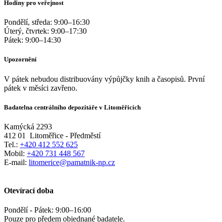
Hodiny pro veřejnost
Pondělí, středa:
9:00
–
16:30
Úterý, čtvrtek:
9:00
–
17:30
Pátek:
9:00
–
14:30
Upozornění
V pátek nebudou distribuovány výpůjčky knih a časopisů. První
pátek v měsíci zavřeno.
Badatelna centrálního depozitáře v Litoměřicích
Kamýcká 2293
412 01
Litoměřice - Předměstí
Tel.:
+420 412 552 625
Mobil:
+420 731 448 567
E-mail:
litomerice@pamatnik-np.cz
Otevírací doba
Pondělí - Pátek:
9:00
–
16:00
Pouze pro předem objednané badatele.