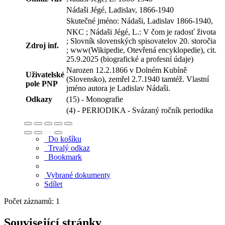
Nádaši Jégé, Ladislav, 1866-1940
Skutečné jméno: Nádaši, Ladislav 1866-1940,
NKC ; Nádaši Jégé, L.: V čom je radosť života
; Slovník slovenských spisovatelov 20. storočia
Zdroj inf.
; www(Wikipedie, Otevřená encyklopedie), cit.
25.9.2025 (biografické a profesní údaje)
Narozen 12.2.1866 v Dolném Kubíně
Uživatelské
(Slovensko), zemřel 2.7.1940 tamtéž. Vlastní
pole PNP
jméno autora je Ladislav Nádaši.
Odkazy
(15) - Monografie
(4) - PERIODIKA - Svázaný ročník periodika
Do košíku
Trvalý odkaz
Bookmark
Vybrané dokumenty
Sdílet
Počet záznamů: 1
Související stránky