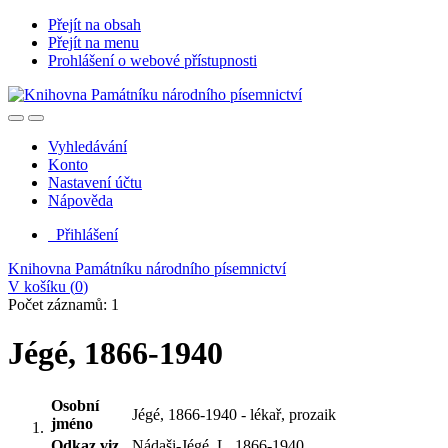
Přejít na obsah
Přejít na menu
Prohlášení o webové přístupnosti
Vyhledávání
Konto
Nastavení účtu
Nápověda
Přihlášení
Knihovna Památníku národního písemnictví
V košíku (
0
)
Počet záznamů: 1
Jégé, 1866-1940
Osobní
Jégé, 1866-1940 - lékař, prozaik
jméno
Odkaz viz.
Nádaši-Jégé, L. 1866-1940