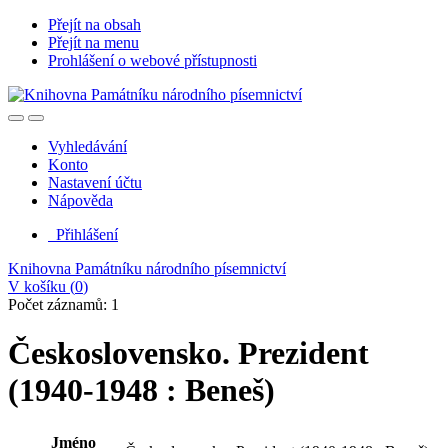
Přejít na obsah
Přejít na menu
Prohlášení o webové přístupnosti
Vyhledávání
Konto
Nastavení účtu
Nápověda
Přihlášení
Knihovna Památníku národního písemnictví
V košíku (
0
)
Počet záznamů: 1
Československo. Prezident
(1940-1948 : Beneš)
Jméno