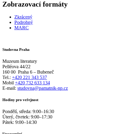
Zobrazovací formáty
Zkrácený
Podrobný
MARC
Studovna Praha
Muzeum literatury
Pelléova 44/22
160 00
Praha 6 – Bubeneč
Tel.:
+420 221 343 537
Mobil
+420 732 633 134
E-mail:
studovna@pamatnik-np.cz
Hodiny pro veřejnost
Pondělí, středa:
9:00
–
16:30
Úterý, čtvrtek:
9:00
–
17:30
Pátek:
9:00
–
14:30
Upozornění