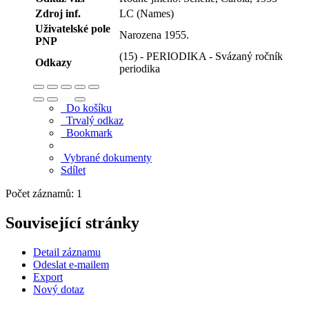
Zdroj inf.
LC (Names)
Uživatelské pole
Narozena 1955.
PNP
(15) - PERIODIKA - Svázaný ročník
Odkazy
periodika
Do košíku
Trvalý odkaz
Bookmark
Vybrané dokumenty
Sdílet
Počet záznamů: 1
Související stránky
Detail záznamu
Odeslat e-mailem
Export
Nový dotaz