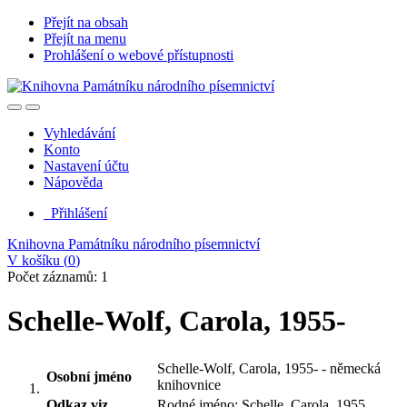
Přejít na obsah
Přejít na menu
Prohlášení o webové přístupnosti
Vyhledávání
Konto
Nastavení účtu
Nápověda
Přihlášení
Knihovna Památníku národního písemnictví
V košíku (
0
)
Počet záznamů: 1
Schelle-Wolf, Carola, 1955-
Schelle-Wolf, Carola, 1955- - německá
Osobní jméno
knihovnice
Odkaz viz.
Rodné jméno: Schelle, Carola, 1955