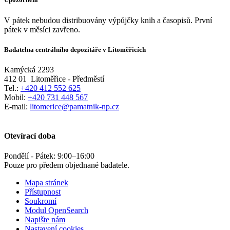
V pátek nebudou distribuovány výpůjčky knih a časopisů. První
pátek v měsíci zavřeno.
Badatelna centrálního depozitáře v Litoměřicích
Kamýcká 2293
412 01
Litoměřice - Předměstí
Tel.:
+420 412 552 625
Mobil:
+420 731 448 567
E-mail:
litomerice@pamatnik-np.cz
Otevírací doba
Pondělí - Pátek:
9:00
–
16:00
Pouze pro předem objednané badatele.
Mapa stránek
Přístupnost
Soukromí
Modul OpenSearch
Napište nám
Nastavení cookies