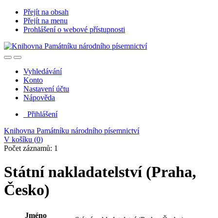
Přejít na obsah
Přejít na menu
Prohlášení o webové přístupnosti
Vyhledávání
Konto
Nastavení účtu
Nápověda
Přihlášení
Knihovna Památníku národního písemnictví
V košíku (
0
)
Počet záznamů: 1
Státní nakladatelství (Praha,
Česko)
Jméno