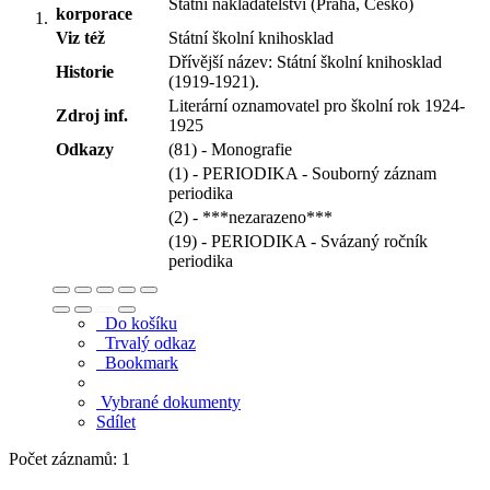
Státní nakladatelství (Praha, Česko)
korporace
Viz též
Státní školní knihosklad
Dřívější název: Státní školní knihosklad
Historie
(1919-1921).
Literární oznamovatel pro školní rok 1924-
Zdroj inf.
1925
Odkazy
(81) - Monografie
(1) - PERIODIKA - Souborný záznam
periodika
(2) - ***nezarazeno***
(19) - PERIODIKA - Svázaný ročník
periodika
Do košíku
Trvalý odkaz
Bookmark
Vybrané dokumenty
Sdílet
Počet záznamů: 1