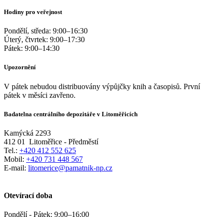
Hodiny pro veřejnost
Pondělí, středa:
9:00
–
16:30
Úterý, čtvrtek:
9:00
–
17:30
Pátek:
9:00
–
14:30
Upozornění
V pátek nebudou distribuovány výpůjčky knih a časopisů. První
pátek v měsíci zavřeno.
Badatelna centrálního depozitáře v Litoměřicích
Kamýcká 2293
412 01
Litoměřice - Předměstí
Tel.:
+420 412 552 625
Mobil:
+420 731 448 567
E-mail:
litomerice@pamatnik-np.cz
Otevírací doba
Pondělí - Pátek:
9:00
–
16:00