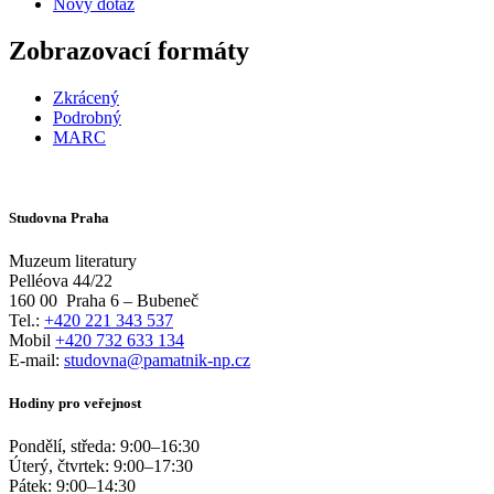
Nový dotaz
Zobrazovací formáty
Zkrácený
Podrobný
MARC
Studovna Praha
Muzeum literatury
Pelléova 44/22
160 00
Praha 6 – Bubeneč
Tel.:
+420 221 343 537
Mobil
+420 732 633 134
E-mail:
studovna@pamatnik-np.cz
Hodiny pro veřejnost
Pondělí, středa:
9:00
–
16:30
Úterý, čtvrtek:
9:00
–
17:30
Pátek:
9:00
–
14:30