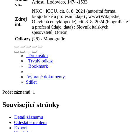
Ariosti, Lodovico, 1474-1533
viz.
NKC ; ICCU, cit. 8. 8. 2024 (autoritní forma,
biografické a profesní údaje) ; www(Wikipedie,
Zdroj
Otevřená encyklopedie), cit. 8. 8. 2024 (biografické
inf.
a profesní údaje, data) ; Slovník italských
spisovatelů, Odeon
Odkazy
(28) - Monografie
Do košíku
Trvalý odkaz
Bookmark
Vybrané dokumenty
Sdílet
Počet záznamů: 1
Související stránky
Detail záznamu
Odeslat e-mailem
Export