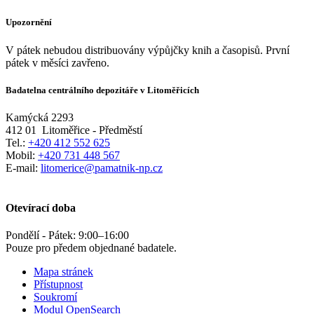
Upozornění
V pátek nebudou distribuovány výpůjčky knih a časopisů. První
pátek v měsíci zavřeno.
Badatelna centrálního depozitáře v Litoměřicích
Kamýcká 2293
412 01
Litoměřice - Předměstí
Tel.:
+420 412 552 625
Mobil:
+420 731 448 567
E-mail:
litomerice@pamatnik-np.cz
Otevírací doba
Pondělí - Pátek:
9:00
–
16:00
Pouze pro předem objednané badatele.
Mapa stránek
Přístupnost
Soukromí
Modul OpenSearch