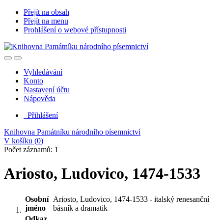
Přejít na obsah
Přejít na menu
Prohlášení o webové přístupnosti
Vyhledávání
Konto
Nastavení účtu
Nápověda
Přihlášení
Knihovna Památníku národního písemnictví
V košíku (
0
)
Počet záznamů: 1
Ariosto, Ludovico, 1474-1533
Osobní
Ariosto, Ludovico, 1474-1533 - italský renesanční
jméno
básník a dramatik
Odkaz