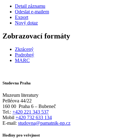
Detail záznamu
Odeslat e-mailem
Export
Nový dotaz
Zobrazovací formáty
Zkrácený
Podrobný
MARC
Studovna Praha
Muzeum literatury
Pelléova 44/22
160 00
Praha 6 – Bubeneč
Tel.:
+420 221 343 537
Mobil
+420 732 633 134
E-mail:
studovna@pamatnik-np.cz
Hodiny pro veřejnost