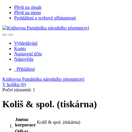
Přejít na obsah
Přejít na menu
Prohlášení o webové přístupnosti
Vyhledávání
Konto
Nastavení účtu
Nápověda
Přihlášení
Knihovna Památníku národního písemnictví
V košíku (
0
)
Počet záznamů: 1
Koliš & spol. (tiskárna)
Jméno
Koliš & spol. (tiskárna)
korporace
Odkaz