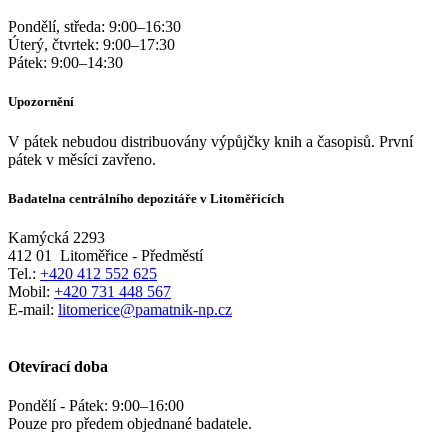
Pondělí, středa:
9:00
–
16:30
Úterý, čtvrtek:
9:00
–
17:30
Pátek:
9:00
–
14:30
Upozornění
V pátek nebudou distribuovány výpůjčky knih a časopisů. První
pátek v měsíci zavřeno.
Badatelna centrálního depozitáře v Litoměřicích
Kamýcká 2293
412 01
Litoměřice - Předměstí
Tel.:
+420 412 552 625
Mobil:
+420 731 448 567
E-mail:
litomerice@pamatnik-np.cz
Otevírací doba
Pondělí - Pátek:
9:00
–
16:00
Pouze pro předem objednané badatele.