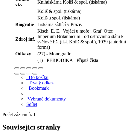
Knihtiskárna Koliš & spol. (tiskárna)
viz.
Koliš & spol. (tiskárna)
Koliš a spol. (tiskárna)
Biografie
Tiskárna sídlící v Praze.
Kisch, E. E.: Vojáci u moře ; Graf, Otto:
Imperium Britannicum - od ostrovního státu k
Zdroj inf.
světové říši (tisk Koliš & spol.), 1939 (autoritní
forma)
Odkazy
(27) - Monografie
(1) - PERIODIKA - Přijatá čísla
Do košíku
Trvalý odkaz
Bookmark
Vybrané dokumenty
Sdílet
Počet záznamů: 1
Související stránky