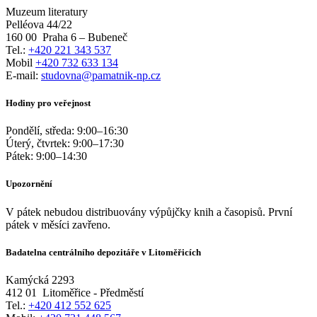
Muzeum literatury
Pelléova 44/22
160 00
Praha 6 – Bubeneč
Tel.:
+420 221 343 537
Mobil
+420 732 633 134
E-mail:
studovna@pamatnik-np.cz
Hodiny pro veřejnost
Pondělí, středa:
9:00
–
16:30
Úterý, čtvrtek:
9:00
–
17:30
Pátek:
9:00
–
14:30
Upozornění
V pátek nebudou distribuovány výpůjčky knih a časopisů. První
pátek v měsíci zavřeno.
Badatelna centrálního depozitáře v Litoměřicích
Kamýcká 2293
412 01
Litoměřice - Předměstí
Tel.:
+420 412 552 625