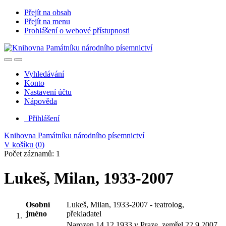
Přejít na obsah
Přejít na menu
Prohlášení o webové přístupnosti
Vyhledávání
Konto
Nastavení účtu
Nápověda
Přihlášení
Knihovna Památníku národního písemnictví
V košíku (
0
)
Počet záznamů: 1
Lukeš, Milan, 1933-2007
Osobní
Lukeš, Milan, 1933-2007 - teatrolog,
jméno
překladatel
Narozen 14.12.1933 v Praze, zemřel 22.9.2007