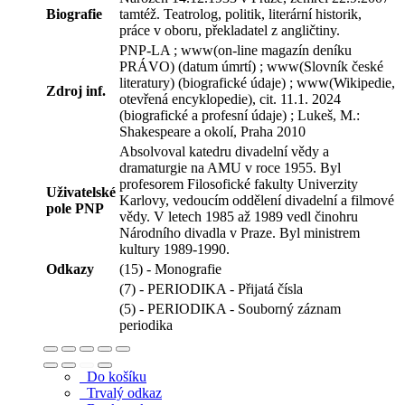
Biografie
tamtéž. Teatrolog, politik, literární historik,
práce v oboru, překladatel z angličtiny.
PNP-LA ; www(on-line magazín deníku
PRÁVO) (datum úmrtí) ; www(Slovník české
literatury) (biografické údaje) ; www(Wikipedie,
Zdroj inf.
otevřená encyklopedie), cit. 11.1. 2024
(biografické a profesní údaje) ; Lukeš, M.:
Shakespeare a okolí, Praha 2010
Absolvoval katedru divadelní vědy a
dramaturgie na AMU v roce 1955. Byl
profesorem Filosofické fakulty Univerzity
Uživatelské
Karlovy, vedoucím oddělení divadelní a filmové
pole PNP
vědy. V letech 1985 až 1989 vedl činohru
Národního divadla v Praze. Byl ministrem
kultury 1989-1990.
Odkazy
(15) - Monografie
(7) - PERIODIKA - Přijatá čísla
(5) - PERIODIKA - Souborný záznam
periodika
Do košíku
Trvalý odkaz