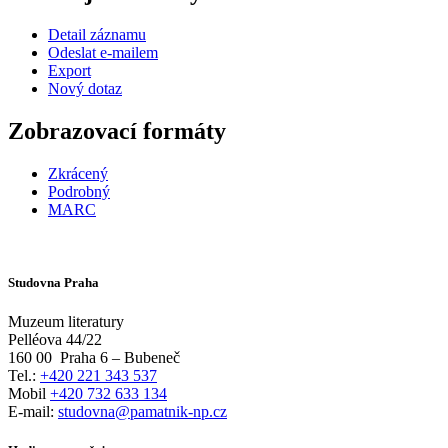
Detail záznamu
Odeslat e-mailem
Export
Nový dotaz
Zobrazovací formáty
Zkrácený
Podrobný
MARC
Studovna Praha
Muzeum literatury
Pelléova 44/22
160 00
Praha 6 – Bubeneč
Tel.:
+420 221 343 537
Mobil
+420 732 633 134
E-mail:
studovna@pamatnik-np.cz