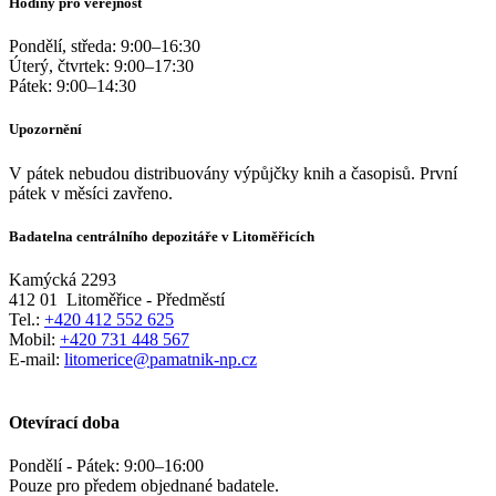
Hodiny pro veřejnost
Pondělí, středa:
9:00
–
16:30
Úterý, čtvrtek:
9:00
–
17:30
Pátek:
9:00
–
14:30
Upozornění
V pátek nebudou distribuovány výpůjčky knih a časopisů. První
pátek v měsíci zavřeno.
Badatelna centrálního depozitáře v Litoměřicích
Kamýcká 2293
412 01
Litoměřice - Předměstí
Tel.:
+420 412 552 625
Mobil:
+420 731 448 567
E-mail:
litomerice@pamatnik-np.cz
Otevírací doba
Pondělí - Pátek:
9:00
–
16:00
Pouze pro předem objednané badatele.