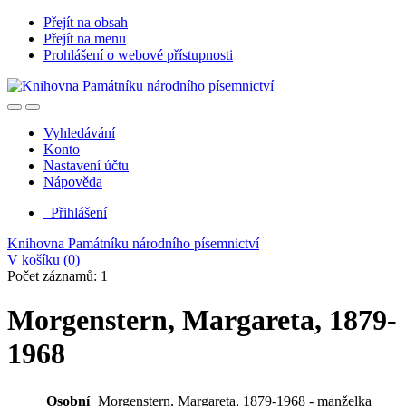
Přejít na obsah
Přejít na menu
Prohlášení o webové přístupnosti
Vyhledávání
Konto
Nastavení účtu
Nápověda
Přihlášení
Knihovna Památníku národního písemnictví
V košíku (
0
)
Počet záznamů: 1
Morgenstern, Margareta, 1879-
1968
Osobní
Morgenstern, Margareta, 1879-1968 - manželka