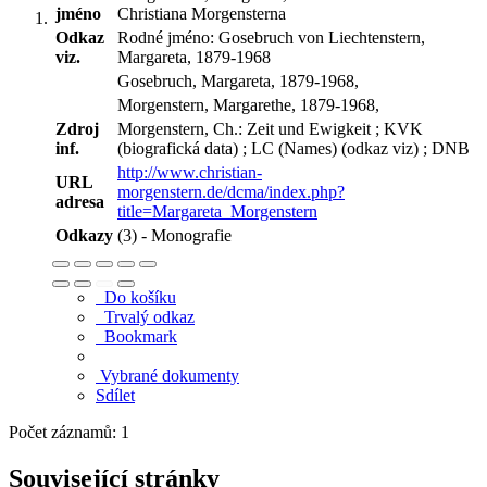
jméno
Christiana Morgensterna
Odkaz
Rodné jméno: Gosebruch von Liechtenstern,
viz.
Margareta, 1879-1968
Gosebruch, Margareta, 1879-1968,
Morgenstern, Margarethe, 1879-1968,
Zdroj
Morgenstern, Ch.: Zeit und Ewigkeit ; KVK
inf.
(biografická data) ; LC (Names) (odkaz viz) ; DNB
http://www.christian-
URL
morgenstern.de/dcma/index.php?
adresa
title=Margareta_Morgenstern
Odkazy
(3) - Monografie
Do košíku
Trvalý odkaz
Bookmark
Vybrané dokumenty
Sdílet
Počet záznamů: 1
Související stránky