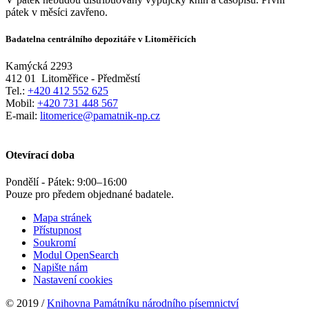
pátek v měsíci zavřeno.
Badatelna centrálního depozitáře v Litoměřicích
Kamýcká 2293
412 01
Litoměřice - Předměstí
Tel.:
+420 412 552 625
Mobil:
+420 731 448 567
E-mail:
litomerice@pamatnik-np.cz
Otevírací doba
Pondělí - Pátek:
9:00
–
16:00
Pouze pro předem objednané badatele.
Mapa stránek
Přístupnost
Soukromí
Modul OpenSearch
Napište nám
Nastavení cookies
© 2019 /
Knihovna Památníku národního písemnictví