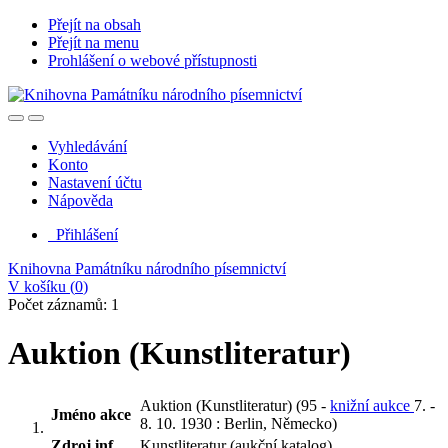
Přejít na obsah
Přejít na menu
Prohlášení o webové přístupnosti
Vyhledávání
Konto
Nastavení účtu
Nápověda
Přihlášení
Knihovna Památníku národního písemnictví
V košíku (
0
)
Počet záznamů: 1
Auktion (Kunstliteratur)
Auktion (Kunstliteratur) (95 -
knižní aukce
7. -
Jméno akce
8. 10. 1930 : Berlin, Německo)
Zdroj inf.
Kunstliteratur (aukční katalog)