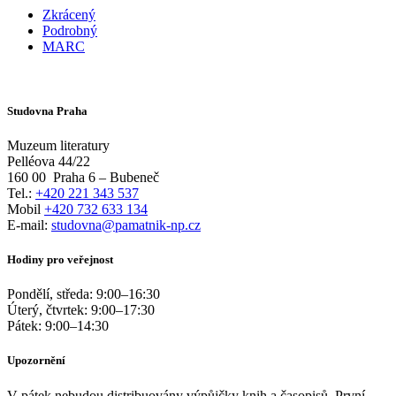
Zkrácený
Podrobný
MARC
Studovna Praha
Muzeum literatury
Pelléova 44/22
160 00
Praha 6 – Bubeneč
Tel.:
+420 221 343 537
Mobil
+420 732 633 134
E-mail:
studovna@pamatnik-np.cz
Hodiny pro veřejnost
Pondělí, středa:
9:00
–
16:30
Úterý, čtvrtek:
9:00
–
17:30
Pátek:
9:00
–
14:30
Upozornění
V pátek nebudou distribuovány výpůjčky knih a časopisů. První