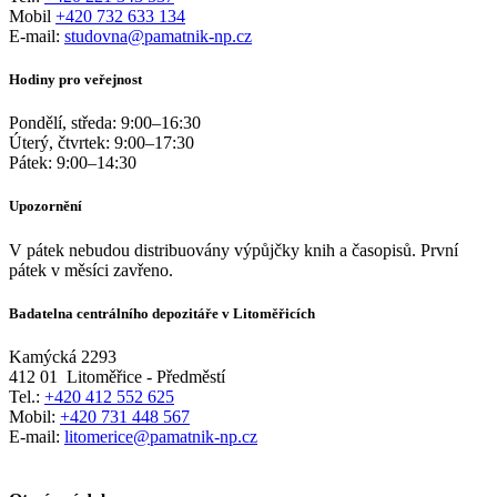
Mobil
+420 732 633 134
E-mail:
studovna@pamatnik-np.cz
Hodiny pro veřejnost
Pondělí, středa:
9:00
–
16:30
Úterý, čtvrtek:
9:00
–
17:30
Pátek:
9:00
–
14:30
Upozornění
V pátek nebudou distribuovány výpůjčky knih a časopisů. První
pátek v měsíci zavřeno.
Badatelna centrálního depozitáře v Litoměřicích
Kamýcká 2293
412 01
Litoměřice - Předměstí
Tel.:
+420 412 552 625
Mobil:
+420 731 448 567
E-mail:
litomerice@pamatnik-np.cz