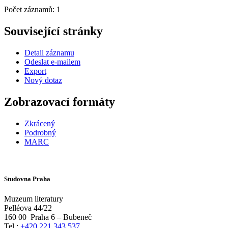
Počet záznamů: 1
Související stránky
Detail záznamu
Odeslat e-mailem
Export
Nový dotaz
Zobrazovací formáty
Zkrácený
Podrobný
MARC
Studovna Praha
Muzeum literatury
Pelléova 44/22
160 00
Praha 6 – Bubeneč
Tel.:
+420 221 343 537