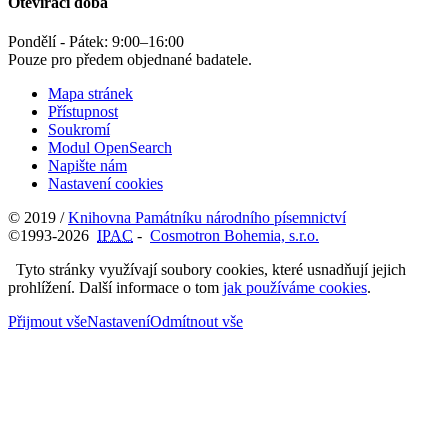
Otevírací doba
Pondělí - Pátek:
9:00
–
16:00
Pouze pro předem objednané badatele.
Mapa stránek
Přístupnost
Soukromí
Modul OpenSearch
Napište nám
Nastavení cookies
© 2019 /
Knihovna Památníku národního písemnictví
©1993-2026
IPAC
-
Cosmotron Bohemia, s.r.o.
Tyto stránky využívají soubory cookies, které usnadňují jejich
prohlížení. Další informace o tom
jak používáme cookies
.
Přijmout vše
Nastavení
Odmítnout vše