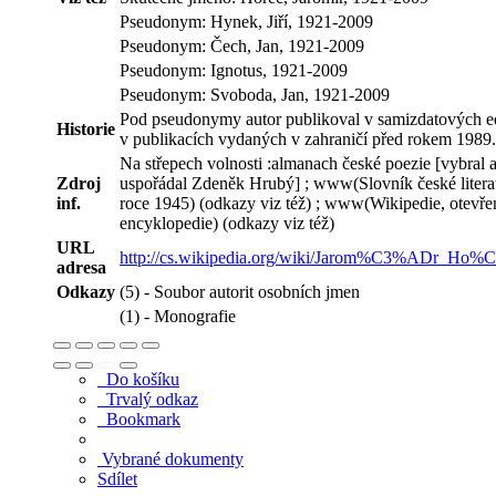
Pseudonym: Hynek, Jiří, 1921-2009
Pseudonym: Čech, Jan, 1921-2009
Pseudonym: Ignotus, 1921-2009
Pseudonym: Svoboda, Jan, 1921-2009
Pod pseudonymy autor publikoval v samizdatových ed
Historie
v publikacích vydaných v zahraničí před rokem 1989.
Na střepech volnosti :almanach české poezie [vybral 
Zdroj
uspořádal Zdeněk Hrubý] ; www(Slovník české litera
inf.
roce 1945) (odkazy viz též) ; www(Wikipedie, otevře
encyklopedie) (odkazy viz též)
URL
http://cs.wikipedia.org/wiki/Jarom%C3%ADr_Ho%
adresa
Odkazy
(5) - Soubor autorit osobních jmen
(1) - Monografie
Do košíku
Trvalý odkaz
Bookmark
Vybrané dokumenty
Sdílet