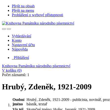
Přejít na obsah
Přejít na menu
Prohlášení o webové přístupnosti
Vyhledávání
Konto
Nastavení účtu
Nápověda
Přihlášení
Knihovna Památníku národního písemnictví
V košíku (
0
)
Počet záznamů: 1
Hrubý, Zdeněk, 1921-2009
Osobní
Hrubý, Zdeněk, 1921-2009 - publicista, novinář, proz
jméno
básník, textař
Viz též
Skutečné jméno: Hořec, Jaromír, 1921-2009