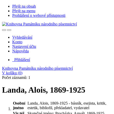
Přejít na obsah
Přejít na menu
Prohlášení o webové přístupnosti
Vyhledávání
Konto
Nastavení účtu
Nápověda
Přihlášení
Knihovna Památníku národního písemnictví
V košíku (
0
)
Počet záznamů: 1
Landa, Alois, 1869-1925
Osobní
Landa, Alois, 1869-1925 - básník, esejista, kritik,
jméno
estetik, bibliofil, překladatel, vydavatel
Viz též
Skutečné jméno: Procházka, Arnošt, 1869-1925