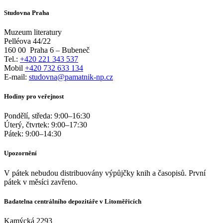
Studovna Praha
Muzeum literatury
Pelléova 44/22
160 00
Praha 6 – Bubeneč
Tel.:
+420 221 343 537
Mobil
+420 732 633 134
E-mail:
studovna@pamatnik-np.cz
Hodiny pro veřejnost
Pondělí, středa:
9:00
–
16:30
Úterý, čtvrtek:
9:00
–
17:30
Pátek:
9:00
–
14:30
Upozornění
V pátek nebudou distribuovány výpůjčky knih a časopisů. První
pátek v měsíci zavřeno.
Badatelna centrálního depozitáře v Litoměřicích
Kamýcká 2293