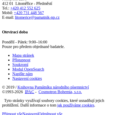
412 01
Litoměřice - Předměstí
Tel.:
+420 412 552 625
Mobil:
+420 731 448 567
E-mail:
litomerice@pamatnik-np.cz
Otevírací doba
Pondělí - Pátek:
9:00
–
16:00
Pouze pro předem objednané badatele.
Mapa stránek
Přístupnost
Soukromí
Modul OpenSearch
Napište nám
Nastavení cookies
© 2019 /
Knihovna Památníku národního písemnictví
©1993-2026
IPAC
-
Cosmotron Bohemia, s.r.o.
Tyto stránky využívají soubory cookies, které usnadňují jejich
prohlížení. Další informace o tom
jak používáme cookies
.
Přijmout vše
Nastavení
Odmítnout vše