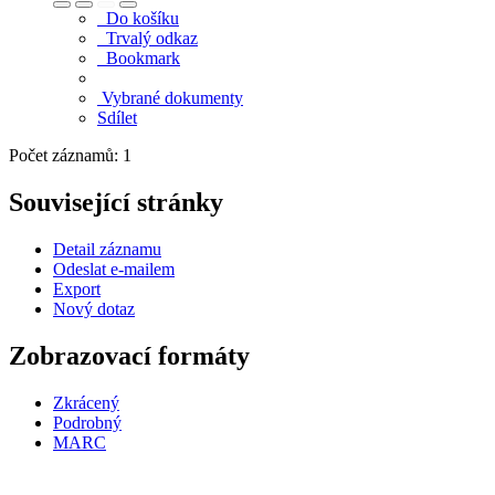
Do košíku
Trvalý odkaz
Bookmark
Vybrané dokumenty
Sdílet
Počet záznamů: 1
Související stránky
Detail záznamu
Odeslat e-mailem
Export
Nový dotaz
Zobrazovací formáty
Zkrácený
Podrobný
MARC