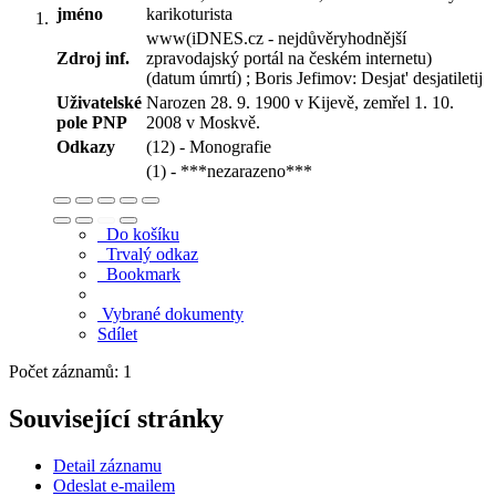
jméno
karikoturista
www(iDNES.cz - nejdůvěryhodnější
Zdroj inf.
zpravodajský portál na českém internetu)
(datum úmrtí) ; Boris Jefimov: Desjat' desjatiletij
Uživatelské
Narozen 28. 9. 1900 v Kijevě, zemřel 1. 10.
pole PNP
2008 v Moskvě.
Odkazy
(12) - Monografie
(1) - ***nezarazeno***
Do košíku
Trvalý odkaz
Bookmark
Vybrané dokumenty
Sdílet
Počet záznamů: 1
Související stránky
Detail záznamu
Odeslat e-mailem