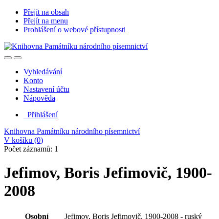
Přejít na obsah
Přejít na menu
Prohlášení o webové přístupnosti
Vyhledávání
Konto
Nastavení účtu
Nápověda
Přihlášení
Knihovna Památníku národního písemnictví
V košíku (
0
)
Počet záznamů: 1
Jefimov, Boris Jefimovič, 1900-
2008
Osobní
Jefimov, Boris Jefimovič, 1900-2008 - ruský