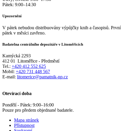
Pátek:
9:00
–
14:30
Upozornění
V pátek nebudou distribuovány výpůjčky knih a časopisů. První
pátek v měsíci zavřeno.
Badatelna centrálního depozitáře v Litoměřicích
Kamýcká 2293
412 01
Litoměřice - Předměstí
Tel.:
+420 412 552 625
Mobil:
+420 731 448 567
E-mail:
litomerice@pamatnik-np.cz
Otevírací doba
Pondělí - Pátek:
9:00
–
16:00
Pouze pro předem objednané badatele.
Mapa stránek
Přístupnost
Soukromí