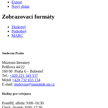
Export
Nový dotaz
Zobrazovací formáty
Zkrácený
Podrobný
MARC
Studovna Praha
Muzeum literatury
Pelléova 44/22
160 00
Praha 6 – Bubeneč
Tel.:
+420 221 343 537
Mobil
+420 732 633 134
E-mail:
studovna@pamatnik-np.cz
Hodiny pro veřejnost
Pondělí, středa:
9:00
–
16:30
Úterý, čtvrtek:
9:00
–
17:30