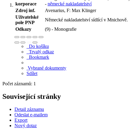
korporace
-
německé nakladatelství
Zdroj inf.
Avenarius, F: Max Klinger
Uživatelské
Německé nakladatelství sídlící v Mnichově.
pole PNP
Odkazy
(9) - Monografie
Do košíku
Trvalý odkaz
Bookmark
Vybrané dokumenty
Sdílet
Počet záznamů: 1
Související stránky
Detail záznamu
Odeslat e-mailem
Export
Nový dotaz