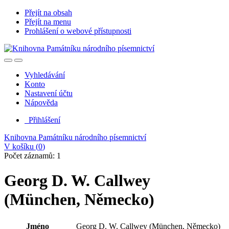
Přejít na obsah
Přejít na menu
Prohlášení o webové přístupnosti
Vyhledávání
Konto
Nastavení účtu
Nápověda
Přihlášení
Knihovna Památníku národního písemnictví
V košíku (
0
)
Počet záznamů: 1
Georg D. W. Callwey
(München, Německo)
Jméno
Georg D. W. Callwey (München, Německo)