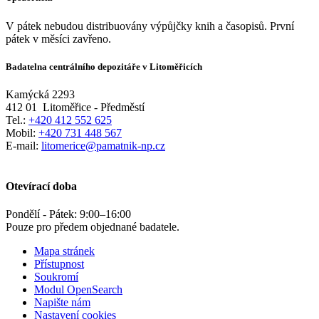
V pátek nebudou distribuovány výpůjčky knih a časopisů. První
pátek v měsíci zavřeno.
Badatelna centrálního depozitáře v Litoměřicích
Kamýcká 2293
412 01
Litoměřice - Předměstí
Tel.:
+420 412 552 625
Mobil:
+420 731 448 567
E-mail:
litomerice@pamatnik-np.cz
Otevírací doba
Pondělí - Pátek:
9:00
–
16:00
Pouze pro předem objednané badatele.
Mapa stránek
Přístupnost
Soukromí
Modul OpenSearch
Napište nám
Nastavení cookies