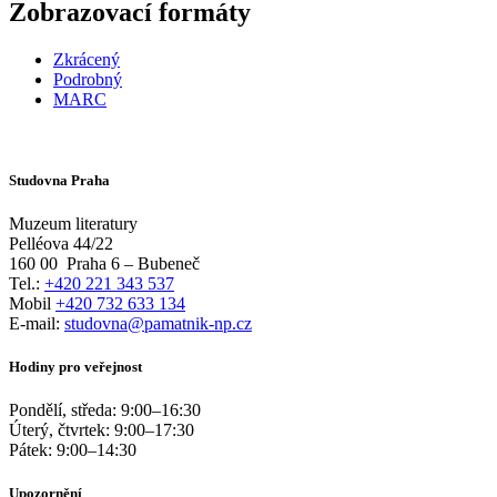
Zobrazovací formáty
Zkrácený
Podrobný
MARC
Studovna Praha
Muzeum literatury
Pelléova 44/22
160 00
Praha 6 – Bubeneč
Tel.:
+420 221 343 537
Mobil
+420 732 633 134
E-mail:
studovna@pamatnik-np.cz
Hodiny pro veřejnost
Pondělí, středa:
9:00
–
16:30
Úterý, čtvrtek:
9:00
–
17:30
Pátek:
9:00
–
14:30
Upozornění