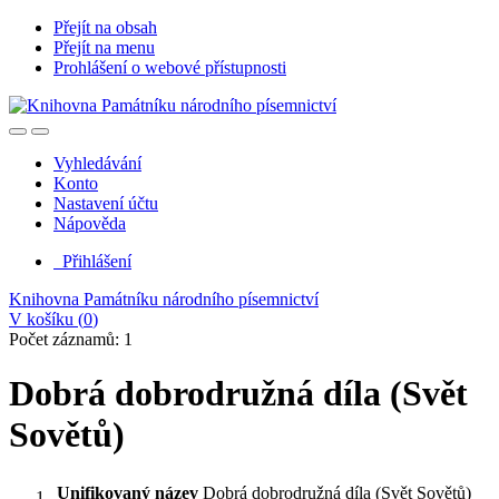
Přejít na obsah
Přejít na menu
Prohlášení o webové přístupnosti
Vyhledávání
Konto
Nastavení účtu
Nápověda
Přihlášení
Knihovna Památníku národního písemnictví
V košíku (
0
)
Počet záznamů: 1
Dobrá dobrodružná díla (Svět
Sovětů)
Unifikovaný název
Dobrá dobrodružná díla (Svět Sovětů)