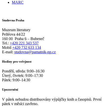
MARC
Studovna Praha
Muzeum literatury
Pelléova 44/22
160 00
Praha 6 – Bubeneč
Tel.:
+420 221 343 537
Mobil
+420 732 633 134
E-mail:
studovna@pamatnik-np.cz
Hodiny pro veřejnost
Pondělí, středa:
9:00
–
16:30
Úterý, čtvrtek:
9:00
–
17:30
Pátek:
9:00
–
14:30
Upozornění
V pátek nebudou distribuovány výpůjčky knih a časopisů. První
pátek v měsíci zavřeno.