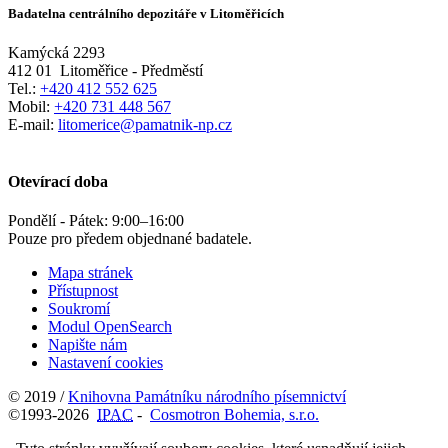
Badatelna centrálního depozitáře v Litoměřicích
Kamýcká 2293
412 01
Litoměřice - Předměstí
Tel.:
+420 412 552 625
Mobil:
+420 731 448 567
E-mail:
litomerice@pamatnik-np.cz
Otevírací doba
Pondělí - Pátek:
9:00
–
16:00
Pouze pro předem objednané badatele.
Mapa stránek
Přístupnost
Soukromí
Modul OpenSearch
Napište nám
Nastavení cookies
© 2019 /
Knihovna Památníku národního písemnictví
©1993-2026
IPAC
-
Cosmotron Bohemia, s.r.o.