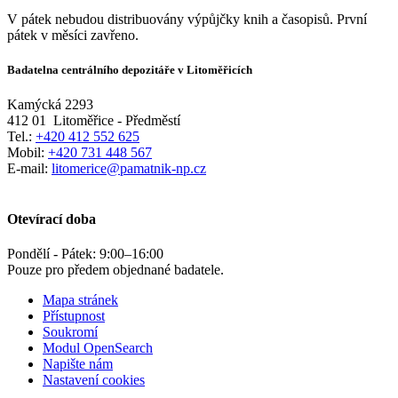
V pátek nebudou distribuovány výpůjčky knih a časopisů. První
pátek v měsíci zavřeno.
Badatelna centrálního depozitáře v Litoměřicích
Kamýcká 2293
412 01
Litoměřice - Předměstí
Tel.:
+420 412 552 625
Mobil:
+420 731 448 567
E-mail:
litomerice@pamatnik-np.cz
Otevírací doba
Pondělí - Pátek:
9:00
–
16:00
Pouze pro předem objednané badatele.
Mapa stránek
Přístupnost
Soukromí
Modul OpenSearch
Napište nám
Nastavení cookies