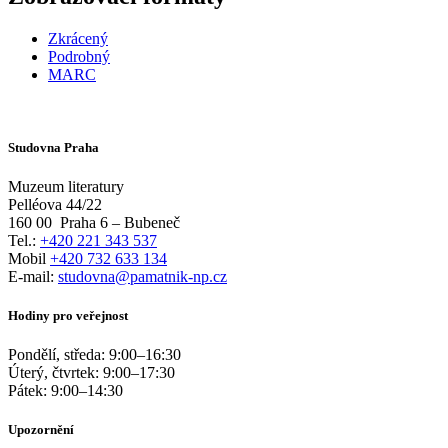
Zkrácený
Podrobný
MARC
Studovna Praha
Muzeum literatury
Pelléova 44/22
160 00
Praha 6 – Bubeneč
Tel.:
+420 221 343 537
Mobil
+420 732 633 134
E-mail:
studovna@pamatnik-np.cz
Hodiny pro veřejnost
Pondělí, středa:
9:00
–
16:30
Úterý, čtvrtek:
9:00
–
17:30
Pátek:
9:00
–
14:30
Upozornění