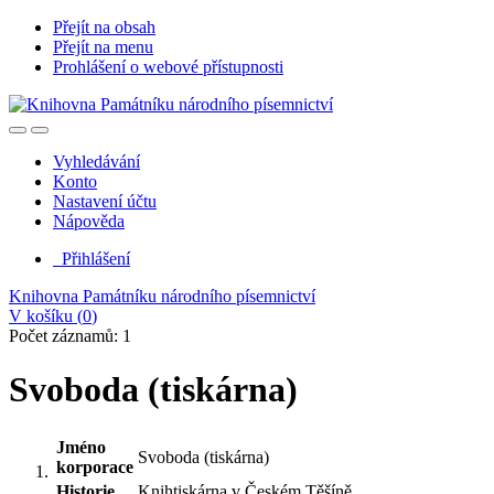
Přejít na obsah
Přejít na menu
Prohlášení o webové přístupnosti
Vyhledávání
Konto
Nastavení účtu
Nápověda
Přihlášení
Knihovna Památníku národního písemnictví
V košíku (
0
)
Počet záznamů: 1
Svoboda (tiskárna)
Jméno
Svoboda (tiskárna)
korporace
Historie
Knihtiskárna v Českém Těšíně.