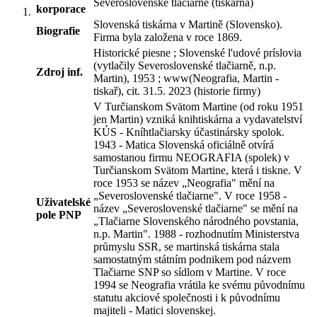
Severoslovenské tlačiarne (tiskárna)
korporace
Slovenská tiskárna v Martině (Slovensko).
Biografie
Firma byla založena v roce 1869.
Historické piesne ; Slovenské l'udové príslovia
(vytlačily Severoslovenské tlačiarně, n.p.
Zdroj inf.
Martin), 1953 ; www(Neografia, Martin -
tiskař), cit. 31.5. 2023 (historie firmy)
V Turčianskom Svätom Martine (od roku 1951
jen Martin) vzniká knihtiskárna a vydavatelství
KÚS - Kníhtlačiarsky účastinársky spolok.
1943 - Matica Slovenská oficiálně otvírá
samostanou firmu NEOGRAFIA (spolek) v
Turčianskom Svätom Martine, která i tiskne. V
roce 1953 se název „Neografia" mění na
„Severoslovenské tlačiarne". V roce 1958 -
Uživatelské
název „Severoslovenské tlačiarne" se mění na
pole PNP
„Tlačiarne Slovenského národného povstania,
n.p. Martin". 1988 - rozhodnutím Ministerstva
průmyslu SSR, se martinská tiskárna stala
samostatným státním podnikem pod názvem
Tlačiarne SNP so sídlom v Martine. V roce
1994 se Neografia vrátila ke svému původnímu
statutu akciové společnosti i k původnímu
majiteli - Matici slovenskej.