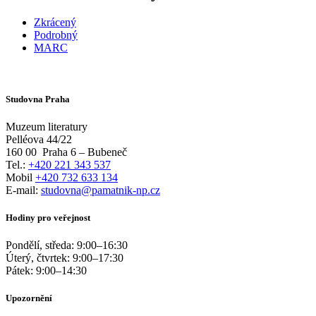
Zkrácený
Podrobný
MARC
Studovna Praha
Muzeum literatury
Pelléova 44/22
160 00
Praha 6 – Bubeneč
Tel.:
+420 221 343 537
Mobil
+420 732 633 134
E-mail:
studovna@pamatnik-np.cz
Hodiny pro veřejnost
Pondělí, středa:
9:00
–
16:30
Úterý, čtvrtek:
9:00
–
17:30
Pátek:
9:00
–
14:30
Upozornění