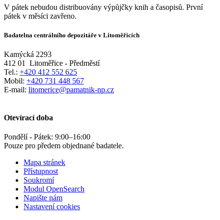
V pátek nebudou distribuovány výpůjčky knih a časopisů. První
pátek v měsíci zavřeno.
Badatelna centrálního depozitáře v Litoměřicích
Kamýcká 2293
412 01
Litoměřice - Předměstí
Tel.:
+420 412 552 625
Mobil:
+420 731 448 567
E-mail:
litomerice@pamatnik-np.cz
Otevírací doba
Pondělí - Pátek:
9:00
–
16:00
Pouze pro předem objednané badatele.
Mapa stránek
Přístupnost
Soukromí
Modul OpenSearch
Napište nám
Nastavení cookies