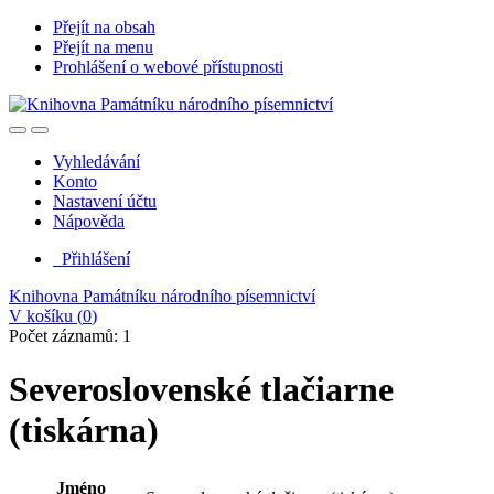
Přejít na obsah
Přejít na menu
Prohlášení o webové přístupnosti
Vyhledávání
Konto
Nastavení účtu
Nápověda
Přihlášení
Knihovna Památníku národního písemnictví
V košíku (
0
)
Počet záznamů: 1
Severoslovenské tlačiarne
(tiskárna)
Jméno