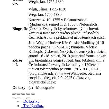
Wégh, Jan, 1755-1830
viz.
Végh, János, 1755-1830
Wég, Jan, 1755-1830
Narozen 4. 10. 1755 v Balatonszabadi
(Maďarsko), zemřel 1. 2. 1830 v Nebuželích
Biografie
(Česko). Evangelický reformovaný duchovní,
kazatel a farář maďarského původu působící v
Čechách. Autor a překladatel náboženských spisů.
Jana Wégha Horliwé Křesťanské Modlitby (další
podoba jména) ; PNP-LA ; Pumprla, Václav:
Knihopisný slovník českých, slovenských a cizích
autorů 16.-18. století, 2010 (autoritní forma, odkaz
Zdroj
viz, biografické údaje) ; Toul, Jan: Jubilejní kniha
inf.
Českobratrské evangelické rodiny k 150letému
jubileu tolerančního patentu 1781-1931, 1931
(biografické údaje) ; www(Wikipedie, otevřená
encyklopedie), cit. 2.9. 2025 (odkaz viz,
biografické údaje)
Odkazy
(2) - Monografie
Do košíku
Trvalý odkaz