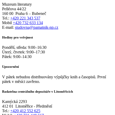
Muzeum literatury
Pelléova 44/22
160 00
Praha 6 – Bubeneč
Tel.:
+420 221 343 537
Mobil
+420 732 633 134
E-mail:
studovna@pamatnik-np.cz
Hodiny pro veřejnost
Pondělí, středa:
9:00
–
16:30
Úterý, čtvrtek:
9:00
–
17:30
Pátek:
9:00
–
14:30
Upozornění
V pátek nebudou distribuovány výpůjčky knih a časopisů. První
pátek v měsíci zavřeno.
Badatelna centrálního depozitáře v Litoměřicích
Kamýcká 2293
412 01
Litoměřice - Předměstí
Tel.:
+420 412 552 625