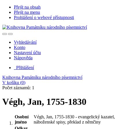
Přejít na obsah
Přejít na menu
Prohlášení o webové přístupnosti
Vyhledávání
Konto
Nastavení účtu
Nápověda
Přihlášení
Knihovna Památníku národního písemnictví
V košíku (
0
)
Počet záznamů: 1
Végh, Jan, 1755-1830
Osobní
Végh, Jan, 1755-1830 - evangelický kazatel,
jméno
náboženské spisy, překlad z němčiny
Odkaz