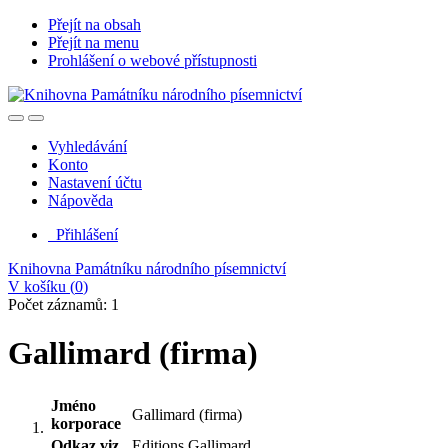
Přejít na obsah
Přejít na menu
Prohlášení o webové přístupnosti
Vyhledávání
Konto
Nastavení účtu
Nápověda
Přihlášení
Knihovna Památníku národního písemnictví
V košíku (
0
)
Počet záznamů: 1
Gallimard (firma)
Jméno
Gallimard (firma)
korporace
Odkaz viz.
Editions Gallimard