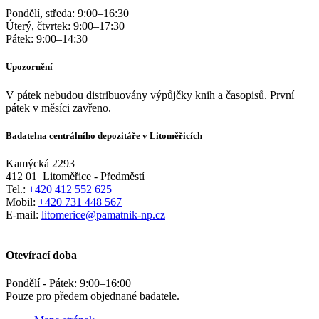
Pondělí, středa:
9:00
–
16:30
Úterý, čtvrtek:
9:00
–
17:30
Pátek:
9:00
–
14:30
Upozornění
V pátek nebudou distribuovány výpůjčky knih a časopisů. První
pátek v měsíci zavřeno.
Badatelna centrálního depozitáře v Litoměřicích
Kamýcká 2293
412 01
Litoměřice - Předměstí
Tel.:
+420 412 552 625
Mobil:
+420 731 448 567
E-mail:
litomerice@pamatnik-np.cz
Otevírací doba
Pondělí - Pátek:
9:00
–
16:00
Pouze pro předem objednané badatele.