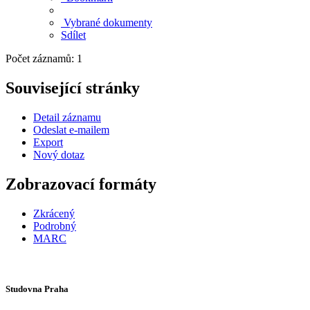
Vybrané dokumenty
Sdílet
Počet záznamů: 1
Související stránky
Detail záznamu
Odeslat e-mailem
Export
Nový dotaz
Zobrazovací formáty
Zkrácený
Podrobný
MARC
Studovna Praha