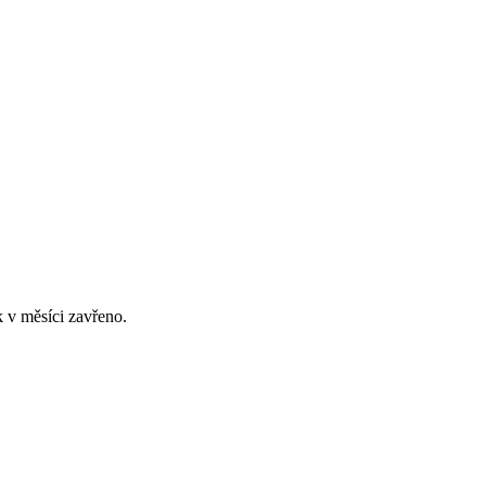
 v měsíci zavřeno.