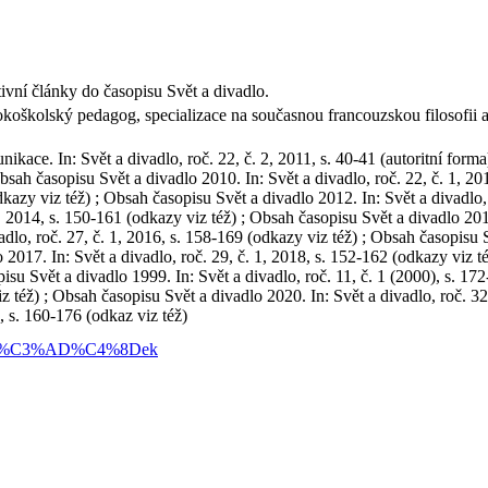
ivní články do časopisu Svět a divadlo.
sokoškolský pedagog, specializace na současnou francouzskou filosofii a
.
ce. In: Svět a divadlo, roč. 22, č. 2, 2011, s. 40-41 (autoritní forma
bsah časopisu Svět a divadlo 2010. In: Svět a divadlo, roč. 22, č. 1, 2
odkazy viz též) ; Obsah časopisu Svět a divadlo 2012. In: Svět a divadlo
1, 2014, s. 150-161 (odkazy viz též) ; Obsah časopisu Svět a divadlo 2014
dlo, roč. 27, č. 1, 2016, s. 158-169 (odkazy viz též) ; Obsah časopisu Sv
2017. In: Svět a divadlo, roč. 29, č. 1, 2018, s. 152-162 (odkazy viz té
isu Svět a divadlo 1999. In: Svět a divadlo, roč. 11, č. 1 (2000), s. 17
iz též) ; Obsah časopisu Svět a divadlo 2020. In: Svět a divadlo, roč. 3
), s. 160-176 (odkaz viz též)
C5%99%C3%AD%C4%8Dek