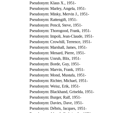
Pseudonym: Klaus X., 1951-
Pseudonym: Marley, Angela, 1951-
Pseudonym: Minky, Mervin J., 1951-
Pseudonym: Rattengift, 1951-
Pseudonym: Pencil, Steve, 1951-
Pseudonym: Thorogood, Frank, 1951-
Pseudonym: Impoli, Jean-Claude, 1951-
Pseudonym: Crowhill, Terrence, 1951-
Pseudonym: Marshall, James, 1951-
Pseudonym: Menard, Pierre, 1951-
Pseudonym: Unruh, Blix, 1951-
Pseudonym: Borde, Guy, 1951-
Pseudonym: Marvin, Frank, 1951-
Pseudonym: Mond, Mustafa, 1951-
Pseudonym: Richter, Michael, 1951-
Pseudonym: Weisz, Erik, 1951-
Pseudonym: Blackhand, Griselda, 1951-
Pseudonym: Burger, Ralf, 1951-
Pseudonym: Davies, Dave, 1951-
Pseudonym: Débris, Jacques, 1951-