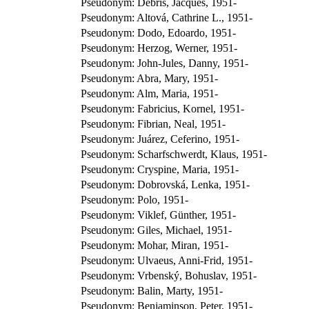
Pseudonym: Débris, Jacques, 1951-
Pseudonym: Altová, Cathrine L., 1951-
Pseudonym: Dodo, Edoardo, 1951-
Pseudonym: Herzog, Werner, 1951-
Pseudonym: John-Jules, Danny, 1951-
Pseudonym: Abra, Mary, 1951-
Pseudonym: Alm, Maria, 1951-
Pseudonym: Fabricius, Kornel, 1951-
Pseudonym: Fibrian, Neal, 1951-
Pseudonym: Juárez, Ceferino, 1951-
Pseudonym: Scharfschwerdt, Klaus, 1951-
Pseudonym: Cryspine, Maria, 1951-
Pseudonym: Dobrovská, Lenka, 1951-
Pseudonym: Polo, 1951-
Pseudonym: Viklef, Günther, 1951-
Pseudonym: Giles, Michael, 1951-
Pseudonym: Mohar, Miran, 1951-
Pseudonym: Ulvaeus, Anni-Frid, 1951-
Pseudonym: Vrbenský, Bohuslav, 1951-
Pseudonym: Balin, Marty, 1951-
Pseudonym: Benjaminson, Peter, 1951-