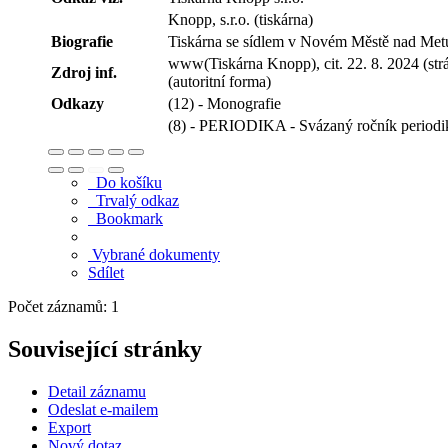
Knopp, s.r.o. (tiskárna)
Biografie
Tiskárna se sídlem v Novém Městě nad Metu
www(Tiskárna Knopp), cit. 22. 8. 2024 (strán
Zdroj inf.
(autoritní forma)
Odkazy
(12) - Monografie
(8) - PERIODIKA - Svázaný ročník periodi
Do košíku
Trvalý odkaz
Bookmark
Vybrané dokumenty
Sdílet
Počet záznamů: 1
Související stránky
Detail záznamu
Odeslat e-mailem
Export
Nový dotaz