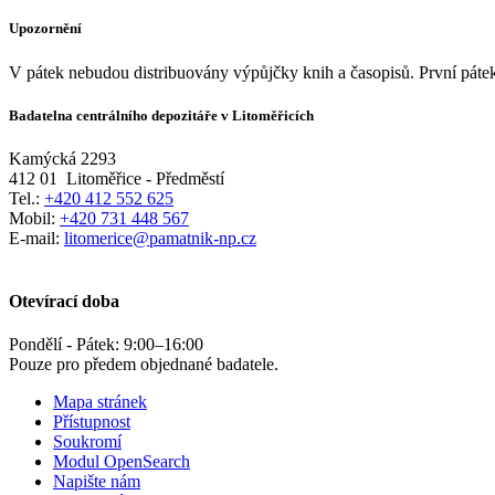
Upozornění
V pátek nebudou distribuovány výpůjčky knih a časopisů. První pátek
Badatelna centrálního depozitáře v Litoměřicích
Kamýcká 2293
412 01
Litoměřice - Předměstí
Tel.:
+420 412 552 625
Mobil:
+420 731 448 567
E-mail:
litomerice@pamatnik-np.cz
Otevírací doba
Pondělí - Pátek:
9:00
–
16:00
Pouze pro předem objednané badatele.
Mapa stránek
Přístupnost
Soukromí
Modul OpenSearch
Napište nám