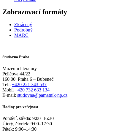
Zobrazovací formáty
Zkrácený
Podrobný
MARC
Studovna Praha
Muzeum literatury
Pelléova 44/22
160 00
Praha 6 – Bubeneč
Tel.:
+420 221 343 537
Mobil
+420 732 633 134
E-mail:
studovna@pamatnik-np.cz
Hodiny pro veřejnost
Pondělí, středa:
9:00
–
16:30
Úterý, čtvrtek:
9:00
–
17:30
Pátek:
9:00
–
14:30