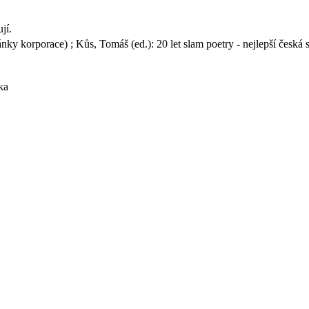
jí.
ky korporace) ; Kůs, Tomáš (ed.): 20 let slam poetry - nejlepší česká 
ka