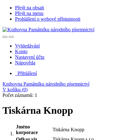
Přejít na obsah
Přejít na menu
Prohlášení o webové přístupnosti
Vyhledávání
Konto
Nastavení účtu
Nápověda
Přihlášení
Knihovna Památníku národního písemnictví
V košíku (
0
)
Počet záznamů: 1
Tiskárna Knopp
Jméno
Tiskárna Knopp
korporace
Odkaz viz.
Tiskárna Knopp s.r.o.