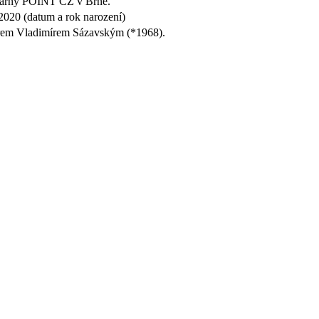
skárny POINT CZ v Brně.
 2020 (datum a rok narození)
atrem Vladimírem Sázavským (*1968).