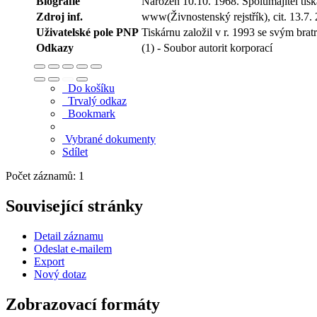
Biografie
Narozen 10.10. 1968. Spolumajitel ti
Zdroj inf.
www(Živnostenský rejstřík), cit. 13.7.
Uživatelské pole PNP
Tiskárnu založil v r. 1993 se svým br
Odkazy
(1) - Soubor autorit korporací
Do košíku
Trvalý odkaz
Bookmark
Vybrané dokumenty
Sdílet
Počet záznamů: 1
Související stránky
Detail záznamu
Odeslat e-mailem
Export
Nový dotaz
Zobrazovací formáty