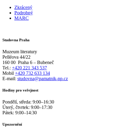
Zkrácený
Podrobný
MARC
Studovna Praha
Muzeum literatury
Pelléova 44/22
160 00
Praha 6 – Bubeneč
Tel.:
+420 221 343 537
Mobil
+420 732 633 134
E-mail:
studovna@pamatnik-np.cz
Hodiny pro veřejnost
Pondělí, středa:
9:00
–
16:30
Úterý, čtvrtek:
9:00
–
17:30
Pátek:
9:00
–
14:30
Upozornění