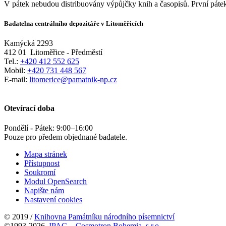
V pátek nebudou distribuovány výpůjčky knih a časopisů. První pátek
Badatelna centrálního depozitáře v Litoměřicích
Kamýcká 2293
412 01
Litoměřice - Předměstí
Tel.:
+420 412 552 625
Mobil:
+420 731 448 567
E-mail:
litomerice@pamatnik-np.cz
Otevírací doba
Pondělí - Pátek:
9:00
–
16:00
Pouze pro předem objednané badatele.
Mapa stránek
Přístupnost
Soukromí
Modul OpenSearch
Napište nám
Nastavení cookies
© 2019 /
Knihovna Památníku národního písemnictví
©1993-2026
IPAC
-
Cosmotron Bohemia, s.r.o.