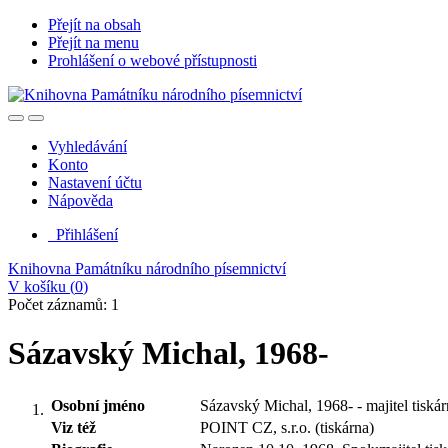
Přejít na obsah
Přejít na menu
Prohlášení o webové přístupnosti
Vyhledávání
Konto
Nastavení účtu
Nápověda
Přihlášení
Knihovna Památníku národního písemnictví
V košíku (
0
)
Počet záznamů: 1
Sázavský Michal, 1968-
Osobní jméno
Sázavský Michal, 1968- - majitel tiská
Viz též
POINT CZ, s.r.o. (tiskárna)