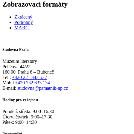
Zobrazovací formáty
Zkrácený
Podrobný
MARC
Studovna Praha
Muzeum literatury
Pelléova 44/22
160 00
Praha 6 – Bubeneč
Tel.:
+420 221 343 537
Mobil
+420 732 633 134
E-mail:
studovna@pamatnik-np.cz
Hodiny pro veřejnost
Pondělí, středa:
9:00
–
16:30
Úterý, čtvrtek:
9:00
–
17:30
Pátek:
9:00
–
14:30
Upozornění