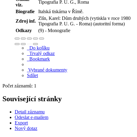
Tipografia P. U. G., Roma
viz.
Biografie
Italská tiskárna v Římě.
Zlín, Karel: Dům druhých (vytiskla v roce 1980
Zdroj inf.
Tipografia P. U. G. - Roma) (autoritní forma)
Odkazy
(9) - Monografie
Do košíku
Trvalý odkaz
Bookmark
Vybrané dokumenty
Sdílet
Počet záznamů: 1
Související stránky
Detail záznamu
Odeslat e-mailem
Export
Nový dotaz