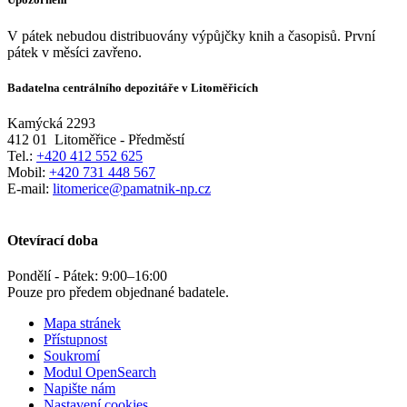
V pátek nebudou distribuovány výpůjčky knih a časopisů. První
pátek v měsíci zavřeno.
Badatelna centrálního depozitáře v Litoměřicích
Kamýcká 2293
412 01
Litoměřice - Předměstí
Tel.:
+420 412 552 625
Mobil:
+420 731 448 567
E-mail:
litomerice@pamatnik-np.cz
Otevírací doba
Pondělí - Pátek:
9:00
–
16:00
Pouze pro předem objednané badatele.
Mapa stránek
Přístupnost
Soukromí
Modul OpenSearch
Napište nám
Nastavení cookies