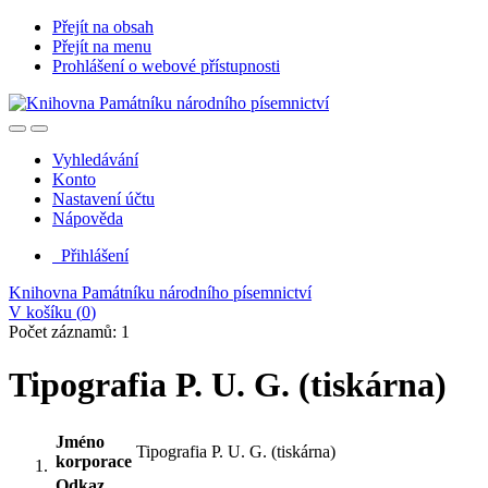
Přejít na obsah
Přejít na menu
Prohlášení o webové přístupnosti
Vyhledávání
Konto
Nastavení účtu
Nápověda
Přihlášení
Knihovna Památníku národního písemnictví
V košíku (
0
)
Počet záznamů: 1
Tipografia P. U. G. (tiskárna)
Jméno
Tipografia P. U. G. (tiskárna)
korporace
Odkaz