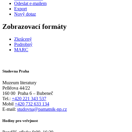
Odeslat e-mailem
Export
Nový dotaz
Zobrazovací formáty
Zkrácený
Podrobný
MARC
Studovna Praha
Muzeum literatury
Pelléova 44/22
160 00
Praha 6 – Bubeneč
Tel.:
+420 221 343 537
Mobil
+420 732 633 134
E-mail:
studovna@pamatnik-np.cz
Hodiny pro veřejnost