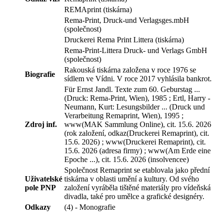
REMAprint (tiskárna)
Rema-Print, Druck-und Verlagsges.mbH
(společnost)
Druckerei Rema Print Littera (tiskárna)
Rema-Print-Littera Druck- und Verlags GmbH
(společnost)
Rakouská tiskárna založena v roce 1976 se
Biografie
sídlem ve Vídni. V roce 2017 vyhlásila bankrot.
Für Ernst Jandl. Texte zum 60. Geburstag ...
(Druck: Rema-Print, Wien), 1985 ; Ertl, Harry -
Neumann, Kurt: Lesungsbilder ... (Druck und
Verarbeitung Remaprint, Wien), 1995 ;
Zdroj inf.
www(MAK Sammlung Online), cit. 15.6. 2026
(rok založení, odkaz(Druckerei Remaprint), cit.
15.6. 2026) ; www(Druckerei Remaprint), cit.
15.6. 2026 (adresa firmy) ; www(Am Erde eine
Epoche ...), cit. 15.6. 2026 (insolvencee)
Společnost Remaprint se etablovala jako přední
Uživatelské
tiskárna v oblasti umění a kultury. Od svého
pole PNP
založení vyráběla tištěné materiály pro vídeňská
divadla, také pro umělce a grafické designéry.
Odkazy
(4) - Monografie