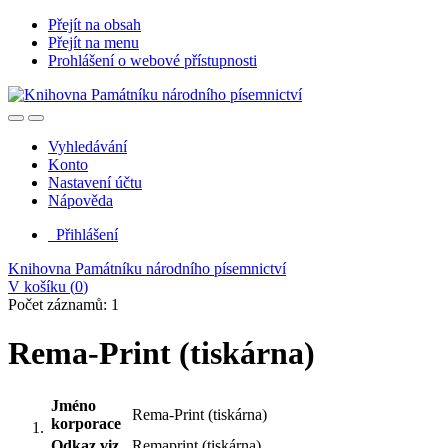
Přejít na obsah
Přejít na menu
Prohlášení o webové přístupnosti
Vyhledávání
Konto
Nastavení účtu
Nápověda
Přihlášení
Knihovna Památníku národního písemnictví
V košíku (
0
)
Počet záznamů: 1
Rema-Print (tiskárna)
Jméno
Rema-Print (tiskárna)
korporace
Odkaz viz.
Remaprint (tiskárna)