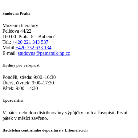
Studovna Praha
Muzeum literatury
Pelléova 44/22
160 00
Praha 6 – Bubeneč
Tel.:
+420 221 343 537
Mobil
+420 732 633 134
E-mail:
studovna@pamatnik-np.cz
Hodiny pro veřejnost
Pondělí, středa:
9:00
–
16:30
Úterý, čtvrtek:
9:00
–
17:30
Pátek:
9:00
–
14:30
Upozornění
V pátek nebudou distribuovány výpůjčky knih a časopisů. První
pátek v měsíci zavřeno.
Badatelna centrálního depozitáře v Litoměřicích