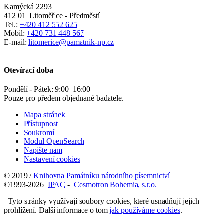
Kamýcká 2293
412 01
Litoměřice - Předměstí
Tel.:
+420 412 552 625
Mobil:
+420 731 448 567
E-mail:
litomerice@pamatnik-np.cz
Otevírací doba
Pondělí - Pátek:
9:00
–
16:00
Pouze pro předem objednané badatele.
Mapa stránek
Přístupnost
Soukromí
Modul OpenSearch
Napište nám
Nastavení cookies
© 2019 /
Knihovna Památníku národního písemnictví
©1993-2026
IPAC
-
Cosmotron Bohemia, s.r.o.
Tyto stránky využívají soubory cookies, které usnadňují jejich
prohlížení. Další informace o tom
jak používáme cookies
.