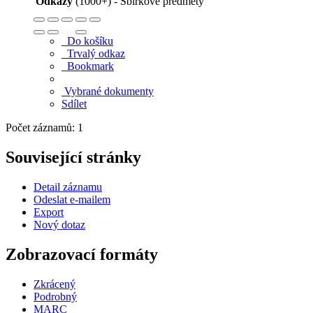
Odkazy
(1000+) - Sbírkové předměty
Do košíku
Trvalý odkaz
Bookmark
Vybrané dokumenty
Sdílet
Počet záznamů: 1
Související stránky
Detail záznamu
Odeslat e-mailem
Export
Nový dotaz
Zobrazovací formáty
Zkrácený
Podrobný
MARC