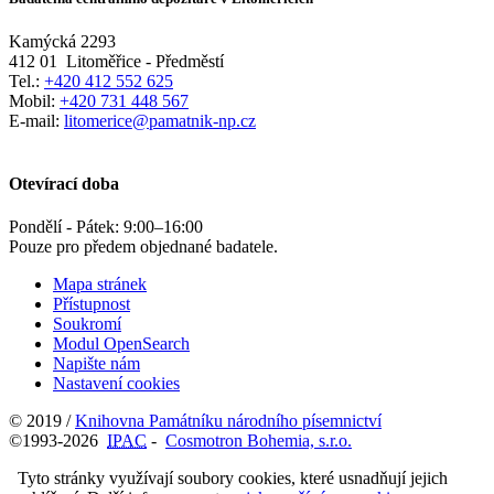
Kamýcká 2293
412 01
Litoměřice - Předměstí
Tel.:
+420 412 552 625
Mobil:
+420 731 448 567
E-mail:
litomerice@pamatnik-np.cz
Otevírací doba
Pondělí - Pátek:
9:00
–
16:00
Pouze pro předem objednané badatele.
Mapa stránek
Přístupnost
Soukromí
Modul OpenSearch
Napište nám
Nastavení cookies
© 2019 /
Knihovna Památníku národního písemnictví
©1993-2026
IPAC
-
Cosmotron Bohemia, s.r.o.
Tyto stránky využívají soubory cookies, které usnadňují jejich