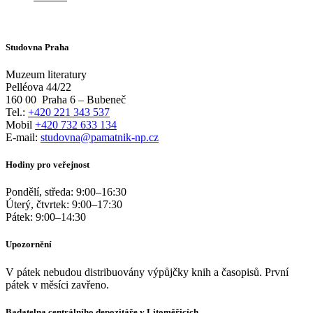
Studovna Praha
Muzeum literatury
Pelléova 44/22
160 00
Praha 6 – Bubeneč
Tel.:
+420 221 343 537
Mobil
+420 732 633 134
E-mail:
studovna@pamatnik-np.cz
Hodiny pro veřejnost
Pondělí, středa:
9:00
–
16:30
Úterý, čtvrtek:
9:00
–
17:30
Pátek:
9:00
–
14:30
Upozornění
V pátek nebudou distribuovány výpůjčky knih a časopisů. První
pátek v měsíci zavřeno.
Badatelna centrálního depozitáře v Litoměřicích