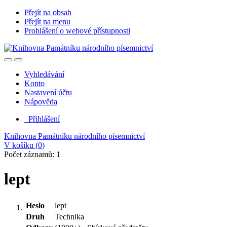
Přejít na obsah
Přejít na menu
Prohlášení o webové přístupnosti
Vyhledávání
Konto
Nastavení účtu
Nápověda
Přihlášení
Knihovna Památníku národního písemnictví
V košíku (
0
)
Počet záznamů: 1
lept
Heslo
lept
Druh
Technika