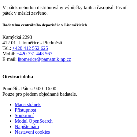
V pátek nebudou distribuovány výpůjčky knih a časopisů. První
pátek v měsíci zavřeno.
Badatelna centrálního depozitáře v Litoměřicích
Kamýcká 2293
412 01
Litoměřice - Předměstí
Tel.:
+420 412 552 625
Mobil:
+420 731 448 567
E-mail:
litomerice@pamatnik-np.cz
Otevírací doba
Pondělí - Pátek:
9:00
–
16:00
Pouze pro předem objednané badatele.
Mapa stránek
Přístupnost
Soukromí
Modul OpenSearch
Napište nám
Nastavení cookies