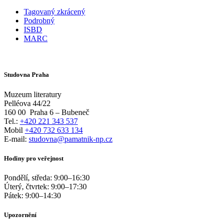
Tagovaný zkrácený
Podrobný
ISBD
MARC
Studovna Praha
Muzeum literatury
Pelléova 44/22
160 00
Praha 6 – Bubeneč
Tel.:
+420 221 343 537
Mobil
+420 732 633 134
E-mail:
studovna@pamatnik-np.cz
Hodiny pro veřejnost
Pondělí, středa:
9:00
–
16:30
Úterý, čtvrtek:
9:00
–
17:30
Pátek:
9:00
–
14:30
Upozornění