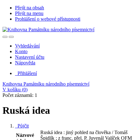
Přejít na obsah
Přejít na menu
Prohlášení o webové přístupnosti
Vyhledávání
Konto
Nastavení účtu
Nápověda
Přihlášení
Knihovna Památníku národního písemnictví
V košíku (
0
)
Počet záznamů: 1
Ruská idea
Půjčit
Ruská idea : jiný pohled na člověka / Tomáš
Názvové
Špidlík ; z franc. přel. P. Juvenál Valíček OFM