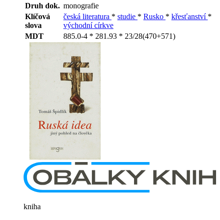
Druh dok.
monografie
Klíčová
česká literatura
*
studie
*
Rusko
*
křesťanství
*
slova
východní církve
MDT
885.0-4 * 281.93 * 23/28(470+571)
kniha