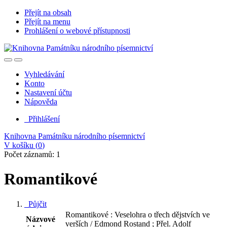
Přejít na obsah
Přejít na menu
Prohlášení o webové přístupnosti
Vyhledávání
Konto
Nastavení účtu
Nápověda
Přihlášení
Knihovna Památníku národního písemnictví
V košíku (
0
)
Počet záznamů: 1
Romantikové
Půjčit
Romantikové : Veselohra o třech dějstvích ve
Názvové
verších / Edmond Rostand ; Přel. Adolf