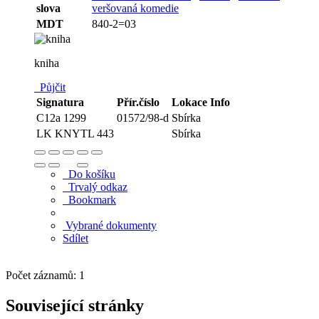
slova
veršovaná komedie
MDT
840-2=03
kniha
Půjčit
Signatura
Přír.číslo
Lokace
Info
C12a 1299
01572/98-d
Sbírka
LK KNYTL 443
Sbírka
Do košíku
Trvalý odkaz
Bookmark
Vybrané dokumenty
Sdílet
Počet záznamů: 1
Související stránky