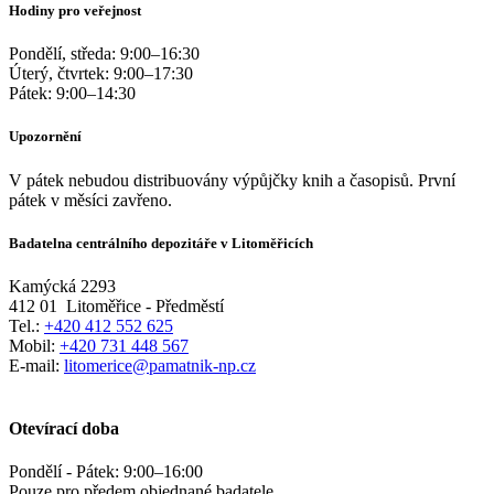
Hodiny pro veřejnost
Pondělí, středa:
9:00
–
16:30
Úterý, čtvrtek:
9:00
–
17:30
Pátek:
9:00
–
14:30
Upozornění
V pátek nebudou distribuovány výpůjčky knih a časopisů. První
pátek v měsíci zavřeno.
Badatelna centrálního depozitáře v Litoměřicích
Kamýcká 2293
412 01
Litoměřice - Předměstí
Tel.:
+420 412 552 625
Mobil:
+420 731 448 567
E-mail:
litomerice@pamatnik-np.cz
Otevírací doba
Pondělí - Pátek:
9:00
–
16:00
Pouze pro předem objednané badatele.