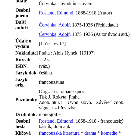
údaje
Červinka s úvodním slovem
Osobní
Rostand, Edmond,
1868-1918 (Autor)
jméno
Další
Červinka, Adolf,
1875-1936 (Překladatel)
autoři
Červinka, Adolf,
1875-1936 (Autor úvodu atd.)
Údaje o
[1. čes. vyd.?]
vydání
Nakladatel
Praha : Alois Hynek, [1910?]
Rozsah
122 s.
ISBN
(váz.)
Jazyk dok.
čeština
Jazyk
francouzština
orig.
Orig.: Les romanesques
Tisk J. Rokyta, Praha
Poznámky
Zdob. titul. l. - Úvod. slovo. - Závěreč. zdob.
vigneta. - Převazba.
Druh dok.
monografie
Osobní
Rostand, Edmond,
1868-1918 - francouzský
hesla
básník, dramatik
Klíčová
francouzská literatura
*
drama
*
komedie
*