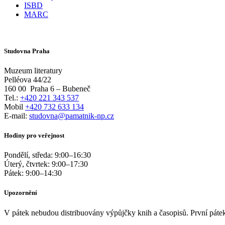
ISBD
MARC
Studovna Praha
Muzeum literatury
Pelléova 44/22
160 00
Praha 6 – Bubeneč
Tel.:
+420 221 343 537
Mobil
+420 732 633 134
E-mail:
studovna@pamatnik-np.cz
Hodiny pro veřejnost
Pondělí, středa:
9:00
–
16:30
Úterý, čtvrtek:
9:00
–
17:30
Pátek:
9:00
–
14:30
Upozornění
V pátek nebudou distribuovány výpůjčky knih a časopisů. První pátek