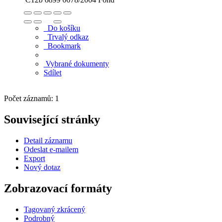
Do košíku
Trvalý odkaz
Bookmark
Vybrané dokumenty
Sdílet
Počet záznamů: 1
Související stránky
Detail záznamu
Odeslat e-mailem
Export
Nový dotaz
Zobrazovací formáty
Tagovaný zkrácený
Podrobný