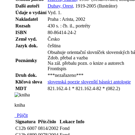
Další autoři
Dubay, Orest,
1919-2005 (Ilustrátor)
Údaje o vydání
Vyd. 1.
Nakladatel
Praha : Arista, 2002
Rozsah
430 s. : čb. il., portréty
ISBN
80-86414-24-2
Země vyd.
Česko
Jazyk dok.
čeština
Obsahuje orientační slovníček slovenských bás
Zdob. přebal a vazba
Poznámky
Na zál. přebalu pozn. o knize a autorech
Frontispis
Druh dok.
***nezařazeno***
Klíčová slova
slovenská poezie
slovenští básníci
antologie
MDT
821.162.4-1 * 821.162.4-82 * (082.2)
kniha
Půjčit
Signatura
Přír.číslo
Lokace
Info
C12b 6007
0814/2002
Fond
C12b 6899
0078/2004
Fond