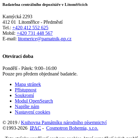
Badatelna centrálního depozitáře v Litoměřicích
Kamýcká 2293
412 01
Litoměřice - Předměstí
Tel.:
+420 412 552 625
Mobil:
+420 731 448 567
E-mail:
litomerice@pamatnik-np.cz
Otevírací doba
Pondělí - Pátek:
9:00
–
16:00
Pouze pro předem objednané badatele.
Mapa stránek
Přístupnost
Soukromí
Modul OpenSearch
Napište nám
Nastavení cookies
© 2019 /
Knihovna Památníku národního písemnictví
©1993-2026
IPAC
-
Cosmotron Bohemia, s.r.o.