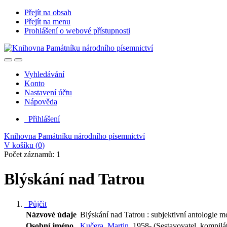
Přejít na obsah
Přejít na menu
Prohlášení o webové přístupnosti
Vyhledávání
Konto
Nastavení účtu
Nápověda
Přihlášení
Knihovna Památníku národního písemnictví
V košíku (
0
)
Počet záznamů: 1
Blýskání nad Tatrou
Půjčit
Názvové údaje
Blýskání nad Tatrou : subjektivní antologie mo
Osobní jméno
Kučera, Martin,
1958- (Sestavovatel, kompilá