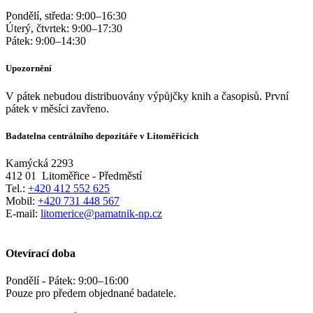
Pondělí, středa:
9:00
–
16:30
Úterý, čtvrtek:
9:00
–
17:30
Pátek:
9:00
–
14:30
Upozornění
V pátek nebudou distribuovány výpůjčky knih a časopisů. První
pátek v měsíci zavřeno.
Badatelna centrálního depozitáře v Litoměřicích
Kamýcká 2293
412 01
Litoměřice - Předměstí
Tel.:
+420 412 552 625
Mobil:
+420 731 448 567
E-mail:
litomerice@pamatnik-np.cz
Otevírací doba
Pondělí - Pátek:
9:00
–
16:00
Pouze pro předem objednané badatele.