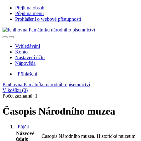
Přejít na obsah
Přejít na menu
Prohlášení o webové přístupnosti
Vyhledávání
Konto
Nastavení účtu
Nápověda
Přihlášení
Knihovna Památníku národního písemnictví
V košíku (
0
)
Počet záznamů: 1
Časopis Národního muzea
Půjčit
Názvové
Časopis Národního muzea. Historické muzeum
údaje