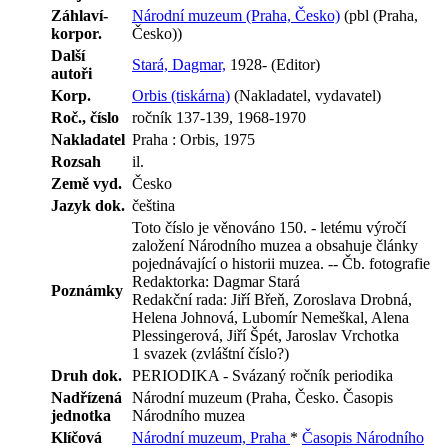
Záhlaví-
Národní muzeum (Praha, Česko)
(pbl (Praha,
korpor.
Česko))
Další
Stará, Dagmar,
1928- (Editor)
autoři
Korp.
Orbis (tiskárna)
(Nakladatel, vydavatel)
Roč., číslo
ročník 137-139, 1968-1970
Nakladatel
Praha : Orbis, 1975
Rozsah
il.
Země vyd.
Česko
Jazyk dok.
čeština
Toto číslo je věnováno 150. - letému výročí
založení Národního muzea a obsahuje články
pojednávající o historii muzea. -- Čb. fotografie
Redaktorka: Dagmar Stará
Poznámky
Redakční rada: Jiří Břeň, Zoroslava Drobná,
Helena Johnová, Lubomír Nemeškal, Alena
Plessingerová, Jiří Špét, Jaroslav Vrchotka
1 svazek (zvláštní číslo?)
Druh dok.
PERIODIKA - Svázaný ročník periodika
Nadřízená
Národní muzeum (Praha, Česko. Časopis
jednotka
Národního muzea
Klíčová
Národní muzeum, Praha
*
Časopis Národního