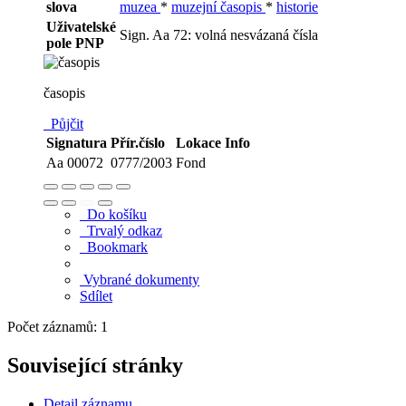
slova
muzea
*
muzejní časopis
*
historie
Uživatelské
Sign. Aa 72: volná nesvázaná čísla
pole PNP
časopis
Půjčit
Signatura
Přír.číslo
Lokace
Info
Aa 00072
0777/2003
Fond
Do košíku
Trvalý odkaz
Bookmark
Vybrané dokumenty
Sdílet
Počet záznamů: 1
Související stránky
Detail záznamu