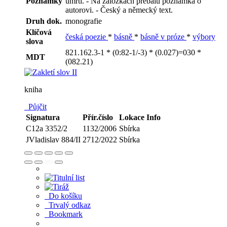
Poznámky
úmrtí. - Na záložkách přebalu poznámka o
autorovi. - Český a německý text.
Druh dok.
monografie
Klíčová
česká poezie
*
básně
*
básně v próze
*
výbory
slova
821.162.3-1 * (0:82-1/-3) * (0.027)=030 *
MDT
(082.21)
kniha
Půjčit
Signatura
Přír.číslo
Lokace
Info
C12a 3352/2
1132/2006
Sbírka
JVladislav 884/II
2712/2022
Sbírka
Do košíku
Trvalý odkaz
Bookmark