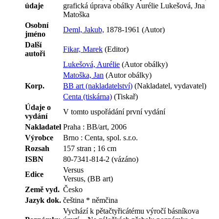
údaje
grafická úprava obálky Aurélie Lukešová, Jna
Matoška
Osobní
Deml, Jakub,
1878-1961 (Autor)
jméno
Další
Fikar, Marek
(Editor)
autoři
Lukešová, Aurélie
(Autor obálky)
Matoška, Jan
(Autor obálky)
Korp.
BB art (nakladatelství)
(Nakladatel, vydavatel)
Centa (tiskárna)
(Tiskař)
Údaje o
V tomto uspořádání první vydání
vydání
Nakladatel
Praha : BB/art, 2006
Výrobce
Brno : Centa, spol. s.r.o.
Rozsah
157 stran ; 16 cm
ISBN
80-7341-814-2 (vázáno)
Versus
Edice
Versus, (BB art)
Země vyd.
Česko
Jazyk dok.
čeština * němčina
Vychází k pětačtyřicátému výročí básníkova