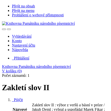
Přejít na obsah
Přejít na menu
Prohlášení o webové přístupnosti
Vyhledávání
Konto
Nastavení účtu
Nápověda
Přihlášení
Knihovna Památníku národního písemnictví
V košíku (
0
)
Počet záznamů: 1
Zakletí slov II
Půjčit
Zakletí slov II : výbor z veršů a básní v próze /
Názvové
Jakub Deml ; vybral a uspořádal Marek Fikar ;