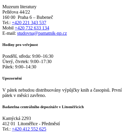
Muzeum literatury
Pelléova 44/22
160 00
Praha 6 – Bubeneč
Tel.:
+420 221 343 537
Mobil
+420 732 633 134
E-mail:
studovna@pamatnik-np.cz
Hodiny pro veřejnost
Pondělí, středa:
9:00
–
16:30
Úterý, čtvrtek:
9:00
–
17:30
Pátek:
9:00
–
14:30
Upozornění
V pátek nebudou distribuovány výpůjčky knih a časopisů. První
pátek v měsíci zavřeno.
Badatelna centrálního depozitáře v Litoměřicích
Kamýcká 2293
412 01
Litoměřice - Předměstí
Tel.:
+420 412 552 625