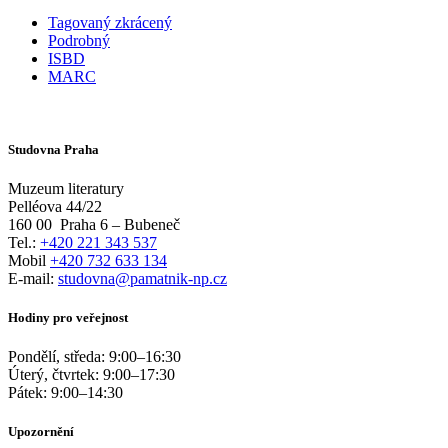
Tagovaný zkrácený
Podrobný
ISBD
MARC
Studovna Praha
Muzeum literatury
Pelléova 44/22
160 00
Praha 6 – Bubeneč
Tel.:
+420 221 343 537
Mobil
+420 732 633 134
E-mail:
studovna@pamatnik-np.cz
Hodiny pro veřejnost
Pondělí, středa:
9:00
–
16:30
Úterý, čtvrtek:
9:00
–
17:30
Pátek:
9:00
–
14:30
Upozornění