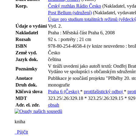
Korp.
Český rozhlas Rádio Česko
(Nakladatel, vyda
Post Bellum (sdružení)
(Nakladatel, vydavatel
Ústav pro studium totalitních režimů (vědecký
Údaje o vydání
Vyd. 2.
Nakladatel
Praha : Městská část Praha 6, 2008
Rozsah
92 s. : portréty ; 21 cm
ISBN
978-80-254-4658-4 (v knize neuvedeno : brož
Země vyd.
Česko
Jazyk dok.
čeština
V tiráži uvedeni jako autoři textů: Ondřej Brati
Poznámky
Vydáno ve spolupráci s občanským sdružením
Anotace
Publikace je součástí projektu "Příběhy 20. s
Druh dok.
monografie
Klíčová slova
Praha 6 (Česko)
*
protifašistický odboj
*
prot
MDT
323.25/.26:329.18 * 323.25/.26:329.15 * 929 
Adr. el. zdr.
obsah
kniha
Půjčit