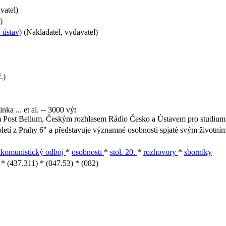
vatel)
)
 ústav)
(Nakladatel, vydavatel)
.)
nka ... et al. -- 3000 výt
 Post Bellum, Českým rozhlasem Rádio Česko a Ústavem pro studium t
toletí z Prahy 6" a představuje významné osobnosti spjaté svým životn
ikomunistický odboj
*
osobnosti
*
stol. 20.
*
rozhovory
*
sborníky
* (437.311) * (047.53) * (082)