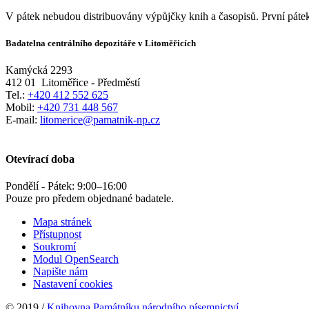
V pátek nebudou distribuovány výpůjčky knih a časopisů. První pátek
Badatelna centrálního depozitáře v Litoměřicích
Kamýcká 2293
412 01
Litoměřice - Předměstí
Tel.:
+420 412 552 625
Mobil:
+420 731 448 567
E-mail:
litomerice@pamatnik-np.cz
Otevírací doba
Pondělí - Pátek:
9:00
–
16:00
Pouze pro předem objednané badatele.
Mapa stránek
Přístupnost
Soukromí
Modul OpenSearch
Napište nám
Nastavení cookies
© 2019 /
Knihovna Památníku národního písemnictví