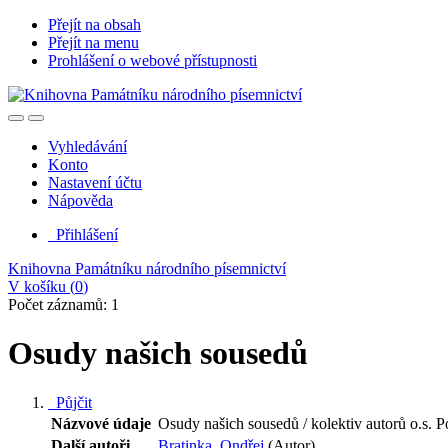
Přejít na obsah
Přejít na menu
Prohlášení o webové přístupnosti
Vyhledávání
Konto
Nastavení účtu
Nápověda
Přihlášení
Knihovna Památníku národního písemnictví
V košíku (
0
)
Počet záznamů: 1
Osudy našich sousedů
Půjčit
Názvové údaje
Osudy našich sousedů / kolektiv autorů o.s. 
Další autoři
Bratinka, Ondřej
(Autor)