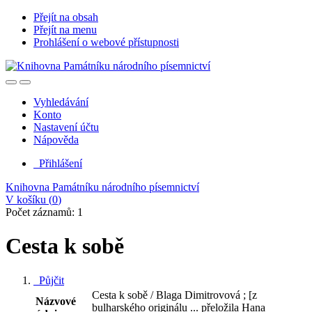
Přejít na obsah
Přejít na menu
Prohlášení o webové přístupnosti
Vyhledávání
Konto
Nastavení účtu
Nápověda
Přihlášení
Knihovna Památníku národního písemnictví
V košíku (
0
)
Počet záznamů: 1
Cesta k sobě
Půjčit
Cesta k sobě / Blaga Dimitrovová ; [z
Názvové
bulharského originálu ... přeložila Hana