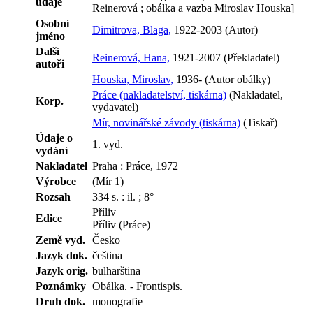
údaje
Reinerová ; obálka a vazba Miroslav Houska]
Osobní
Dimitrova, Blaga,
1922-2003 (Autor)
jméno
Další
Reinerová, Hana,
1921-2007 (Překladatel)
autoři
Houska, Miroslav,
1936- (Autor obálky)
Práce (nakladatelství, tiskárna)
(Nakladatel,
Korp.
vydavatel)
Mír, novinářské závody (tiskárna)
(Tiskař)
Údaje o
1. vyd.
vydání
Nakladatel
Praha : Práce, 1972
Výrobce
(Mír 1)
Rozsah
334 s. : il. ; 8°
Příliv
Edice
Příliv (Práce)
Země vyd.
Česko
Jazyk dok.
čeština
Jazyk orig.
bulharština
Poznámky
Obálka. - Frontispis.
Druh dok.
monografie