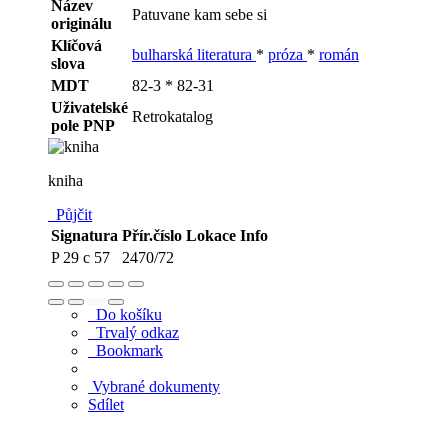
Název
Patuvane kam sebe si
originálu
Klíčová
bulharská literatura
*
próza
*
román
slova
MDT
82-3 * 82-31
Uživatelské
Retrokatalog
pole PNP
kniha
Půjčit
Signatura
Přír.číslo
Lokace
Info
P 29 c 57
2470/72
Do košíku
Trvalý odkaz
Bookmark
Vybrané dokumenty
Sdílet