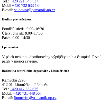
Tel.:
+420 221 343 537
Mobil
+420 732 633 134
E-mail:
studovna@pamatnik-np.cz
Hodiny pro veřejnost
Pondělí, středa:
9:00
–
16:30
Úterý, čtvrtek:
9:00
–
17:30
Pátek:
9:00
–
14:30
Upozornění
V pátek nebudou distribuovány výpůjčky knih a časopisů. První
pátek v měsíci zavřeno.
Badatelna centrálního depozitáře v Litoměřicích
Kamýcká 2293
412 01
Litoměřice - Předměstí
Tel.:
+420 412 552 625
Mobil:
+420 731 448 567
E-mail:
litomerice@pamatnik-np.cz