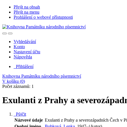
Přejít na obsah
Přejít na menu
Prohlášení o webové přístupnosti
Vyhledávání
Konto
Nastavení účtu
Nápověda
Přihlášení
Knihovna Památníku národního písemnictví
V košíku (
0
)
Počet záznamů: 1
Exulanti z Prahy a severozápadn
Půjčit
Názvové údaje
Exulanti z Prahy a severozápadních Čech v P
Osobní jméno
Bobková, Lenka,
1947- (Autor)