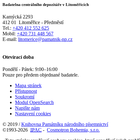
Badatelna centrálního depozitáře v Litoměřicích
Kamýcká 2293
412 01
Litoměřice - Předměstí
Tel.:
+420 412 552 625
Mobil:
+420 731 448 567
E-mail:
litomerice@pamatnik-np.cz
Otevírací doba
Pondělí - Pátek:
9:00
–
16:00
Pouze pro předem objednané badatele.
Mapa stránek
Přístupnost
Soukromí
Modul OpenSearch
Napište nám
Nastavení cookies
© 2019 /
Knihovna Památníku národního písemnictví
©1993-2026
IPAC
-
Cosmotron Bohemia, s.r.o.