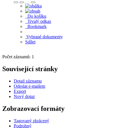
Do košíku
Trvalý odkaz
Bookmark
Vybrané dokumenty
Sdílet
Počet záznamů: 1
Související stránky
Detail záznamu
Odeslat e-mailem
Export
Nový dotaz
Zobrazovací formáty
Tagovaný zkrácený
Podrobný