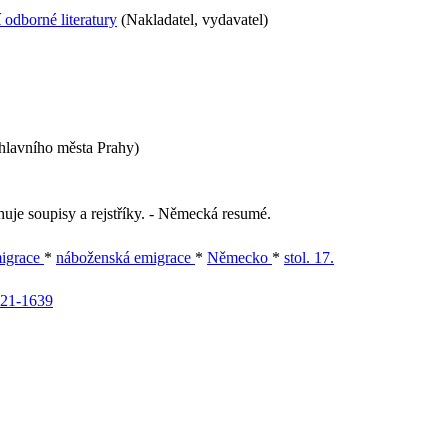
odborné literatury
(Nakladatel, vydavatel)
hlavního města Prahy)
uje soupisy a rejstříky. - Německá resumé.
migrace
*
náboženská emigrace
*
Německo
*
stol. 17.