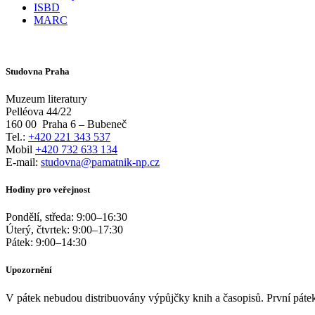
ISBD
MARC
Studovna Praha
Muzeum literatury
Pelléova 44/22
160 00
Praha 6 – Bubeneč
Tel.:
+420 221 343 537
Mobil
+420 732 633 134
E-mail:
studovna@pamatnik-np.cz
Hodiny pro veřejnost
Pondělí, středa:
9:00
–
16:30
Úterý, čtvrtek:
9:00
–
17:30
Pátek:
9:00
–
14:30
Upozornění
V pátek nebudou distribuovány výpůjčky knih a časopisů. První pátek