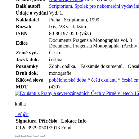
Další autoři
Scriptorium, Spolek pro nekomerční vydávání 
Údaje o vydání
Vyd. 1.
Nakladatel
Praha : Scriptorium, 1999
Rozsah
lxiv,228 s. : faksim.
ISBN
80-86197-05-0 (váz.)
Documenta Pragensia Monographia vol. 8
Edice
Documenta Pragensia Monographia, (Archiv 
Země vyd.
Česko
Jazyk dok.
čeština
Poznámky
Zdob. obálka. - Faksimile dokumentů. - Obsah
Druh dok.
monografie
Klíčová slova
pobělohorská doba
*
čeští exulanti
*
česká e
MDT
(430)
kniha
Půjčit
Signatura
Přír.číslo
Lokace
Info
C12c 3979
0501/2013
Fond