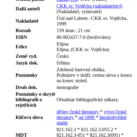
CKK sv. Vojtěcha (nakladatelství)
Další autoři
(Nakladatel, vydavatel)
Ústí nad Labem : CKK sv. Vojtěcha,
Nakladatel
1999
Rozsah
159 stran ; 21 cm
ISBN
80-902437-7-0 (brožováno)
Elipsa
Edice
Elipsa, (CKK sv. Vojtěcha)
Země vyd.
Česko
Jazyk dok.
čeština
Zdobená barevná obálka.
Poznámky
Podnázev v tiráži: cestou slova z konce
na konec století.
Druh dok.
monografie
Poznámky o skryté
bibliografii a
Obsahuje bibliografické odkazy.
rejstřících
dějiny české literatury
*
vývoj české
Klíčová slova
literatury
*
od 1890
*
literárněvědné
studie
821.162.3 * 821.162.3-055.2 *
MDT
821.162.3-051 * 821.162.3(091) *