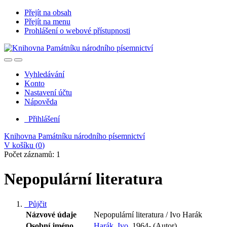
Přejít na obsah
Přejít na menu
Prohlášení o webové přístupnosti
Vyhledávání
Konto
Nastavení účtu
Nápověda
Přihlášení
Knihovna Památníku národního písemnictví
V košíku (
0
)
Počet záznamů: 1
Nepopulární literatura
Půjčit
Názvové údaje
Nepopulární literatura / Ivo Harák
Osobní jméno
Harák, Ivo,
1964- (Autor)