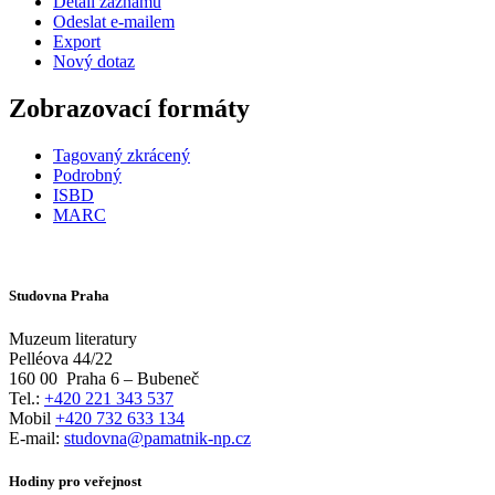
Detail záznamu
Odeslat e-mailem
Export
Nový dotaz
Zobrazovací formáty
Tagovaný zkrácený
Podrobný
ISBD
MARC
Studovna Praha
Muzeum literatury
Pelléova 44/22
160 00
Praha 6 – Bubeneč
Tel.:
+420 221 343 537
Mobil
+420 732 633 134
E-mail:
studovna@pamatnik-np.cz
Hodiny pro veřejnost