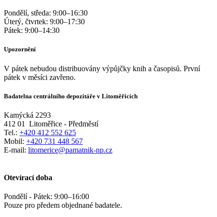
Pondělí, středa:
9:00
–
16:30
Úterý, čtvrtek:
9:00
–
17:30
Pátek:
9:00
–
14:30
Upozornění
V pátek nebudou distribuovány výpůjčky knih a časopisů. První
pátek v měsíci zavřeno.
Badatelna centrálního depozitáře v Litoměřicích
Kamýcká 2293
412 01
Litoměřice - Předměstí
Tel.:
+420 412 552 625
Mobil:
+420 731 448 567
E-mail:
litomerice@pamatnik-np.cz
Otevírací doba
Pondělí - Pátek:
9:00
–
16:00
Pouze pro předem objednané badatele.