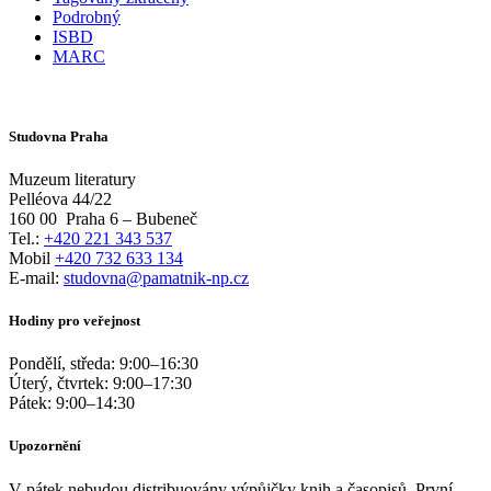
Podrobný
ISBD
MARC
Studovna Praha
Muzeum literatury
Pelléova 44/22
160 00
Praha 6 – Bubeneč
Tel.:
+420 221 343 537
Mobil
+420 732 633 134
E-mail:
studovna@pamatnik-np.cz
Hodiny pro veřejnost
Pondělí, středa:
9:00
–
16:30
Úterý, čtvrtek:
9:00
–
17:30
Pátek:
9:00
–
14:30
Upozornění
V pátek nebudou distribuovány výpůjčky knih a časopisů. První