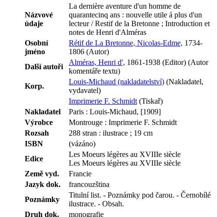
La dernière aventure d'un homme de
Názvové
quarantecinq ans : nouvelle utile á plus d'un
údaje
lecteur / Restif de la Bretonne ; Introduction et
notes de Henri d'Alméras
Osobní
Rétif de La Bretonne, Nicolas-Edme,
1734-
jméno
1806 (Autor)
Alméras, Henri d',
1861-1938 (Editor) (Autor
Další autoři
komentáře textu)
Louis-Michaud (nakladatelství)
(Nakladatel,
Korp.
vydavatel)
Imprimerie F. Schmidt
(Tiskař)
Nakladatel
Paris : Louis-Michaud, [1909]
Výrobce
Montrouge : Imprimerie F. Schmidt
Rozsah
288 stran : ilustrace ; 19 cm
ISBN
(vázáno)
Les Moeurs légères au XVIIIe siècle
Edice
Les Moeurs légères au XVIIIe siècle
Země vyd.
Francie
Jazyk dok.
francouzština
Titulní list. - Poznámky pod čarou. - Černobílé
Poznámky
ilustrace. - Obsah.
Druh dok.
monografie