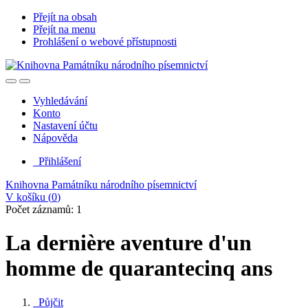
Přejít na obsah
Přejít na menu
Prohlášení o webové přístupnosti
Vyhledávání
Konto
Nastavení účtu
Nápověda
Přihlášení
Knihovna Památníku národního písemnictví
V košíku (
0
)
Počet záznamů: 1
La dernière aventure d'un
homme de quarantecinq ans
Půjčit