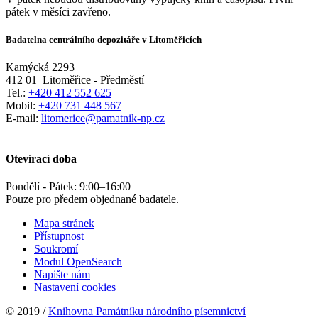
pátek v měsíci zavřeno.
Badatelna centrálního depozitáře v Litoměřicích
Kamýcká 2293
412 01
Litoměřice - Předměstí
Tel.:
+420 412 552 625
Mobil:
+420 731 448 567
E-mail:
litomerice@pamatnik-np.cz
Otevírací doba
Pondělí - Pátek:
9:00
–
16:00
Pouze pro předem objednané badatele.
Mapa stránek
Přístupnost
Soukromí
Modul OpenSearch
Napište nám
Nastavení cookies
© 2019 /
Knihovna Památníku národního písemnictví