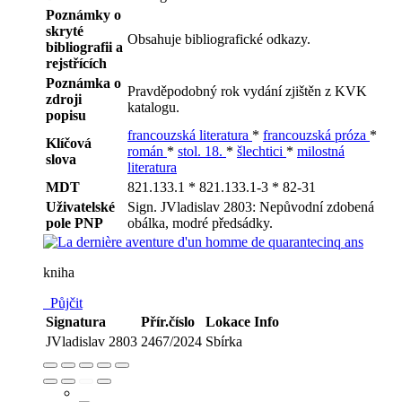
Poznámky o
skryté
Obsahuje bibliografické odkazy.
bibliografii a
rejstřících
Poznámka o
Pravděpodobný rok vydání zjištěn z KVK
zdroji
katalogu.
popisu
francouzská literatura
*
francouzská próza
*
Klíčová
román
*
stol. 18.
*
šlechtici
*
milostná
slova
literatura
MDT
821.133.1 * 821.133.1-3 * 82-31
Uživatelské
Sign. JVladislav 2803: Nepůvodní zdobená
pole PNP
obálka, modré předsádky.
kniha
Půjčit
Signatura
Přír.číslo
Lokace
Info
JVladislav 2803
2467/2024
Sbírka