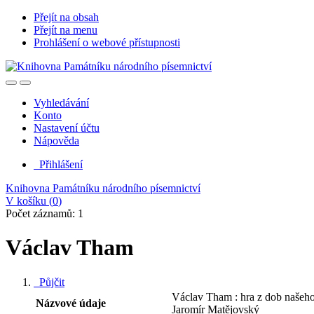
Přejít na obsah
Přejít na menu
Prohlášení o webové přístupnosti
Vyhledávání
Konto
Nastavení účtu
Nápověda
Přihlášení
Knihovna Památníku národního písemnictví
V košíku (
0
)
Počet záznamů: 1
Václav Tham
Půjčit
Václav Tham : hra z dob našeho 
Názvové údaje
Jaromír Matějovský