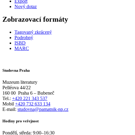
Export
Nový dotaz
Zobrazovací formáty
Tagovaný zkrácený
Podrobný
ISBD
MARC
Studovna Praha
Muzeum literatury
Pelléova 44/22
160 00
Praha 6 – Bubeneč
Tel.:
+420 221 343 537
Mobil
+420 732 633 134
E-mail:
studovna@pamatnik-np.cz
Hodiny pro veřejnost
Pondělí, středa:
9:00
–
16:30