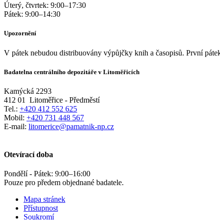
Úterý, čtvrtek:
9:00
–
17:30
Pátek:
9:00
–
14:30
Upozornění
V pátek nebudou distribuovány výpůjčky knih a časopisů. První pátek
Badatelna centrálního depozitáře v Litoměřicích
Kamýcká 2293
412 01
Litoměřice - Předměstí
Tel.:
+420 412 552 625
Mobil:
+420 731 448 567
E-mail:
litomerice@pamatnik-np.cz
Otevírací doba
Pondělí - Pátek:
9:00
–
16:00
Pouze pro předem objednané badatele.
Mapa stránek
Přístupnost
Soukromí