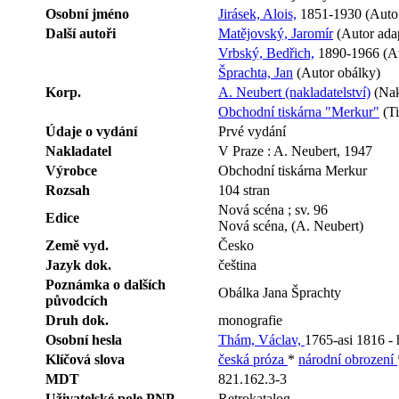
Osobní jméno
Jirásek, Alois,
1851-1930 (Auto
Další autoři
Matějovský, Jaromír
(Autor adap
Vrbský, Bedřich,
1890-1966 (Au
Šprachta, Jan
(Autor obálky)
Korp.
A. Neubert (nakladatelství)
(Nak
Obchodní tiskárna "Merkur"
(Ti
Údaje o vydání
Prvé vydání
Nakladatel
V Praze : A. Neubert, 1947
Výrobce
Obchodní tiskárna Merkur
Rozsah
104 stran
Nová scéna ; sv. 96
Edice
Nová scéna, (A. Neubert)
Země vyd.
Česko
Jazyk dok.
čeština
Poznámka o dalších
Obálka Jana Šprachty
původcích
Druh dok.
monografie
Osobní hesla
Thám, Václav,
1765-asi 1816 - 
Klíčová slova
česká próza
*
národní obrození
MDT
821.162.3-3
Uživatelské pole PNP
Retrokatalog