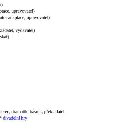
r)
tace, upravovatel)
tor adaptace, upravovatel)
ladatel, vydavatel)
skař)
herec, dramatik, básník, překladatel
*
divadelní hry