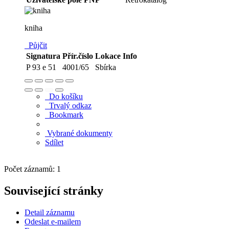
kniha
Půjčit
Signatura
Přír.číslo
Lokace
Info
P 93 e 51
4001/65
Sbírka
Do košíku
Trvalý odkaz
Bookmark
Vybrané dokumenty
Sdílet
Počet záznamů: 1
Související stránky
Detail záznamu
Odeslat e-mailem