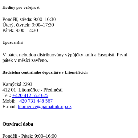
Hodiny pro veřejnost
Pondělí, středa:
9:00
–
16:30
Úterý, čtvrtek:
9:00
–
17:30
Pátek:
9:00
–
14:30
Upozornění
V pátek nebudou distribuovány výpůjčky knih a časopisů. První
pátek v měsíci zavřeno.
Badatelna centrálního depozitáře v Litoměřicích
Kamýcká 2293
412 01
Litoměřice - Předměstí
Tel.:
+420 412 552 625
Mobil:
+420 731 448 567
E-mail:
litomerice@pamatnik-np.cz
Otevírací doba
Pondělí - Pátek:
9:00
–
16:00