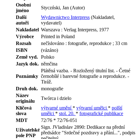
Osobní
Styczński, Jan (Autor)
jméno
Další
Wydawnictwo Interpress
(Nakladatel,
autoři
vydavatel)
Nakladatel
Warszava : Verlag Interpress, 1977
Výrobce
Printed in Poland
Rozsah
nečíslováno : fotografie, reprodukce ; 33 cm
ISBN
(vázáno)
Země vyd.
Polsko
Jazyk dok.
němčina
Plátěná vazba. - Rozložený titulní list. - Četné
Poznámky
černobílé i barevné fotografie a reprodukce. -
Tiráž.
Druh dok.
monografie
Název
Twórca i dzielo
originálu
Klíčová
výtvarné umění
*
výtvarní umělci
*
polští
slova
umělci
*
stol. 20.
*
fotografické publikace
MDT
72/76 * 72/76-051
Sign. JVladislav 2890: Dedikace na přední
Uživatelské
předsádce "Srdečné pozdravy a přání...", podpis
pole PNP
nečitelný.