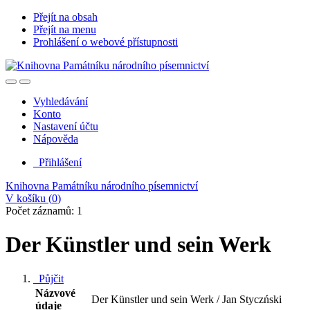
Přejít na obsah
Přejít na menu
Prohlášení o webové přístupnosti
Vyhledávání
Konto
Nastavení účtu
Nápověda
Přihlášení
Knihovna Památníku národního písemnictví
V košíku (
0
)
Počet záznamů: 1
Der Künstler und sein Werk
Půjčit
Názvové
Der Künstler und sein Werk / Jan Styczński
údaje