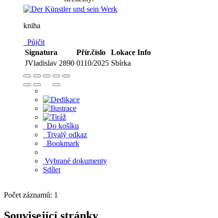
kniha
Půjčit
Signatura
Přír.číslo
Lokace
Info
JVladislav 2890
0110/2025
Sbírka
Do košíku
Trvalý odkaz
Bookmark
Vybrané dokumenty
Sdílet
Počet záznamů: 1
Související stránky