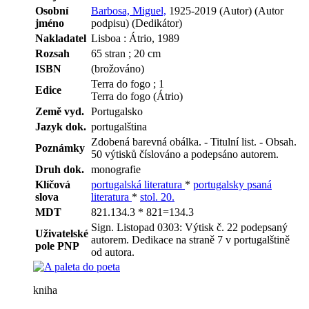
Osobní
Barbosa, Miguel,
1925-2019 (Autor) (Autor
jméno
podpisu) (Dedikátor)
Nakladatel
Lisboa : Átrio, 1989
Rozsah
65 stran ; 20 cm
ISBN
(brožováno)
Terra do fogo ; 1
Edice
Terra do fogo (Átrio)
Země vyd.
Portugalsko
Jazyk dok.
portugalština
Zdobená barevná obálka. - Titulní list. - Obsah.
Poznámky
50 výtisků číslováno a podepsáno autorem.
Druh dok.
monografie
Klíčová
portugalská literatura
*
portugalsky psaná
slova
literatura
*
stol. 20.
MDT
821.134.3 * 821=134.3
Sign. Listopad 0303: Výtisk č. 22 podepsaný
Uživatelské
autorem. Dedikace na straně 7 v portugalštině
pole PNP
od autora.
kniha