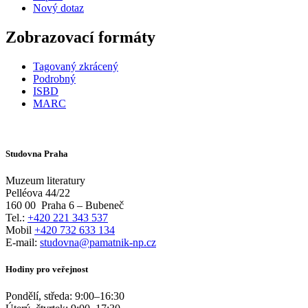
Nový dotaz
Zobrazovací formáty
Tagovaný zkrácený
Podrobný
ISBD
MARC
Studovna Praha
Muzeum literatury
Pelléova 44/22
160 00
Praha 6 – Bubeneč
Tel.:
+420 221 343 537
Mobil
+420 732 633 134
E-mail:
studovna@pamatnik-np.cz
Hodiny pro veřejnost
Pondělí, středa:
9:00
–
16:30