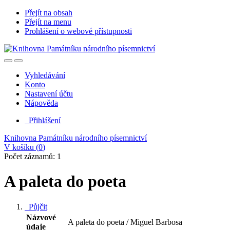
Přejít na obsah
Přejít na menu
Prohlášení o webové přístupnosti
Vyhledávání
Konto
Nastavení účtu
Nápověda
Přihlášení
Knihovna Památníku národního písemnictví
V košíku (
0
)
Počet záznamů: 1
A paleta do poeta
Půjčit
Názvové
A paleta do poeta / Miguel Barbosa
údaje