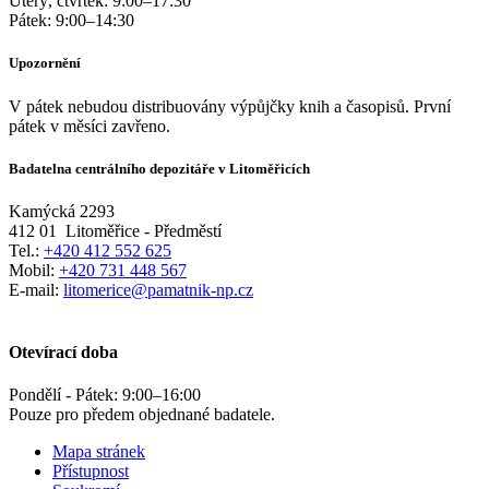
Úterý, čtvrtek:
9:00
–
17:30
Pátek:
9:00
–
14:30
Upozornění
V pátek nebudou distribuovány výpůjčky knih a časopisů. První
pátek v měsíci zavřeno.
Badatelna centrálního depozitáře v Litoměřicích
Kamýcká 2293
412 01
Litoměřice - Předměstí
Tel.:
+420 412 552 625
Mobil:
+420 731 448 567
E-mail:
litomerice@pamatnik-np.cz
Otevírací doba
Pondělí - Pátek:
9:00
–
16:00
Pouze pro předem objednané badatele.
Mapa stránek
Přístupnost