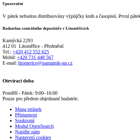
Upozornění
V pátek nebudou distribuovány výpůjčky knih a časopisů. První pátek
Badatelna centrálního depozitáře v Litoměřicích
Kamýcká 2293
412 01
Litoměřice - Předměstí
Tel.:
+420 412 552 625
Mobil:
+420 731 448 567
E-mail:
litomerice@pamatnik-np.cz
Otevírací doba
Pondělí - Pátek:
9:00
–
16:00
Pouze pro předem objednané badatele.
Mapa stránek
Přístupnost
Soukromí
Modul OpenSearch
Napište nám
Nastavení cookies