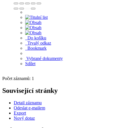
Do košíku
Trvalý odkaz
Bookmark
Vybrané dokumenty
Sdílet
Počet záznamů: 1
Související stránky
Detail záznamu
Odeslat e-mailem
Export
Nový dotaz