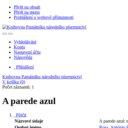
Přejít na obsah
Přejít na menu
Prohlášení o webové přístupnosti
Vyhledávání
Konto
Nastavení účtu
Nápověda
Přihlášení
Knihovna Památníku národního písemnictví
V košíku (
0
)
Počet záznamů: 1
A parede azul
Půjčit
Názvové údaje
A parede azul: 
Osobní jméno
Rosa, António 