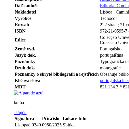
Další autoři
Editorial Cami
Nakladatel
Lisboa : Camin
Výrobce
Tecnocor
Rozsah
222 stran ; 21 
ISBN
972-21-0595-7 
Colecçao Univer
Edice
Colecçao Unive
Země vyd.
Portugalsko
Jazyk dok.
portugalština
Poznámky
Typografická ob
Druh dok.
monografie
Poznámky o skryté bibliografii a rejstřících
Obsahuje biblio
Klíčová slova
portugalská lite
MDT
821.134.3 * 82
kniha
Půjčit
Signatura
Přír.číslo
Lokace
Info
Listopad 0349
0950/2025
Sbírka