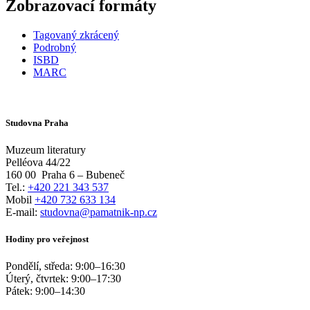
Zobrazovací formáty
Tagovaný zkrácený
Podrobný
ISBD
MARC
Studovna Praha
Muzeum literatury
Pelléova 44/22
160 00
Praha 6 – Bubeneč
Tel.:
+420 221 343 537
Mobil
+420 732 633 134
E-mail:
studovna@pamatnik-np.cz
Hodiny pro veřejnost
Pondělí, středa:
9:00
–
16:30
Úterý, čtvrtek:
9:00
–
17:30
Pátek:
9:00
–
14:30