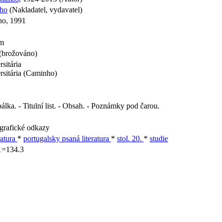
nho
(Nakladatel, vydavatel)
ho, 1991
cm
(brožováno)
sitária
rsitária (Caminho)
álka. - Titulní list. - Obsah. - Poznámky pod čarou.
grafické odkazy
ratura
*
portugalsky psaná literatura
*
stol. 20.
*
studie
1=134.3